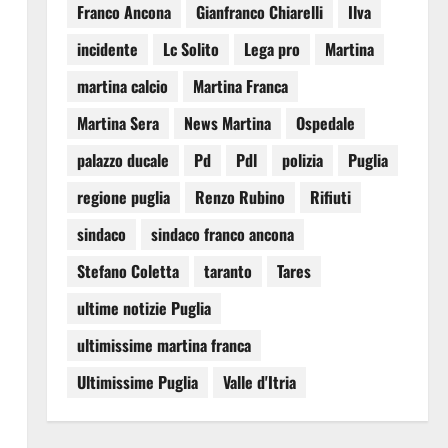
Franco Ancona
Gianfranco Chiarelli
Ilva
incidente
Lc Solito
Lega pro
Martina
martina calcio
Martina Franca
Martina Sera
News Martina
Ospedale
palazzo ducale
Pd
Pdl
polizia
Puglia
regione puglia
Renzo Rubino
Rifiuti
sindaco
sindaco franco ancona
Stefano Coletta
taranto
Tares
ultime notizie Puglia
ultimissime martina franca
Ultimissime Puglia
Valle d'Itria