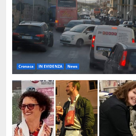
Cronaca
IN EVIDENZA
News