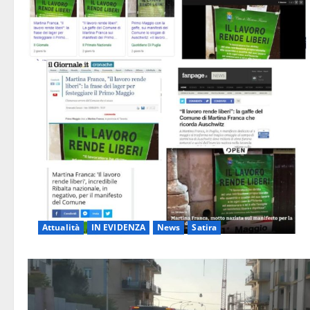
Attualità
IN EVIDENZA
News
Satira