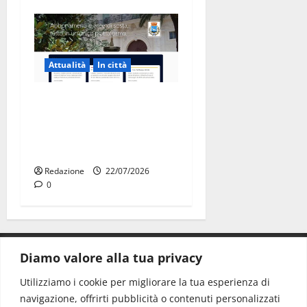
Attualità
In città
Parcheggi a Martina Franca,
cambia tutto: abbonamenti
online sul nuovo portale
Muvin
Redazione
22/07/2026
0
Diamo valore alla tua privacy
CONTATTI.
Utilizziamo i cookie per migliorare la tua esperienza di
navigazione, offrirti pubblicità o contenuti personalizzati
Redazione:
redazione@www.martinasera.it