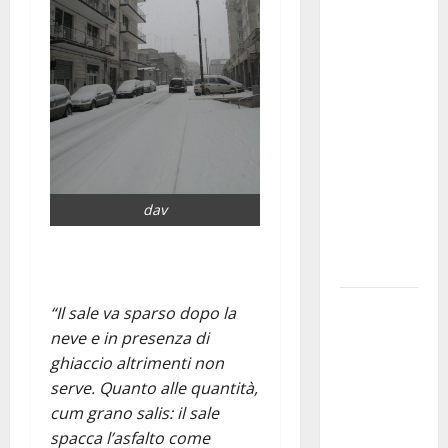
Martina
Franca
investe
sulle
famiglie: in
arrivo tre
seminari
dedicati ad
dav
adolescenti,
genitori ed
empatia
Aeronautica
“Il sale va sparso dopo la
Militare, al
neve e in presenza di
16° Stormo
ghiaccio altrimenti non
di Martina
serve. Quanto alle quantità,
Franca
cum grano salis: il sale
consegnati
spacca l’asfalto come