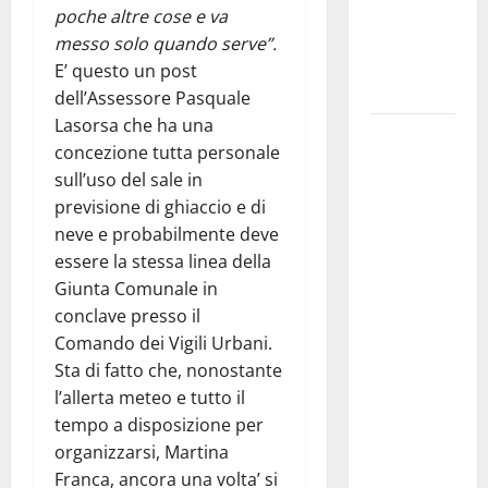
i Baschi Blu
poche altre cose e va
ai 15 nuovi
messo solo quando serve”.
Fucilieri
E’ questo un post
dell’Aria
dell’Assessore Pasquale
Lasorsa che ha una
Martina
concezione tutta personale
Franca,
sull’uso del sale in
Marraffa
previsione di ghiaccio e di
attacca
neve e probabilmente deve
Regione e
essere la stessa linea della
Comune:
Giunta Comunale in
“Nuovi
conclave presso il
medici solo
Comando dei Vigili Urbani.
a
Sta di fatto che, nonostante
novembre.
l’allerta meteo e tutto il
Faremo
tempo a disposizione per
accesso agli
organizzarsi, Martina
atti su Tari,
Franca, ancora una volta’ si