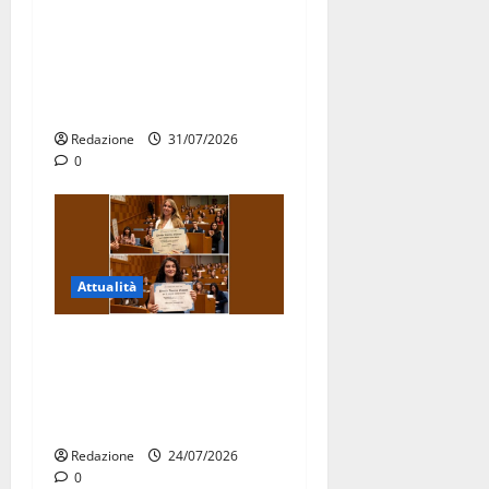
Aeronautica Militare, al 16°
Stormo di Martina Franca
consegnati i Baschi Blu ai
15 nuovi Fucilieri dell’Aria
Redazione
31/07/2026
0
Attualità
Due giovani di Martina
Franca tra le eccellenze
universitarie italiane:
premiate a Montecitorio
Redazione
24/07/2026
0