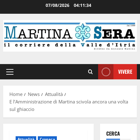
07/08/2026
04:11:35
VIVERE
Home
News
Attualità
E l’Amministrazione di Martina scivola ancora una volta
sul ghiaccio
CERCA
Attualità
Cronaca