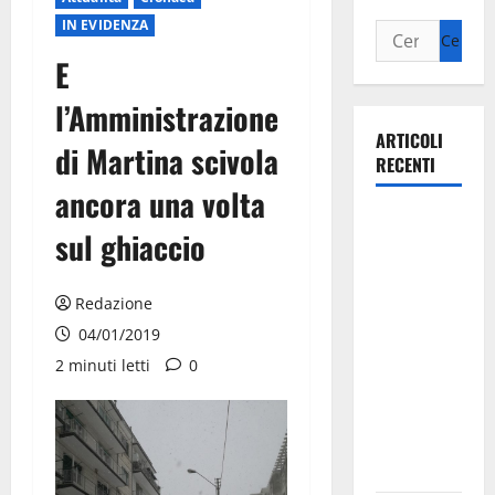
IN EVIDENZA
E
l’Amministrazione
ARTICOLI
di Martina scivola
RECENTI
ancora una volta
La gara
sul ghiaccio
ciclistica
dei Giochi
attraversa
Redazione
Martina
04/01/2019
Franca:
2 minuti letti
0
ecco le
strade
interessate
e gli orari