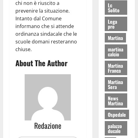
chi non è riuscito a
Lc
Solito
prevenire la situazione.
Intanto dal Comune
Lega
pro
informano che si attende
ordinanza sindacale che le
Martina
scuole domani resteranno
martina
chiuse.
calcio
About The Author
Martina
Franca
Martina
Sera
News
Martina
Ospedale
Redazione
palazzo
ducale