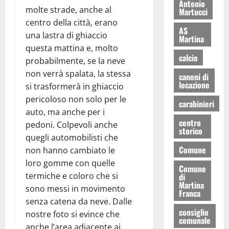
Antonio
molte strade, anche al
Martucci
centro della città, erano
AS
una lastra di ghiaccio
Martina
questa mattina e, molto
calcio
probabilmente, se la neve
non verrà spalata, la stessa
canoni di
locazione
si trasformerà in ghiaccio
pericoloso non solo per le
carabinieri
auto, ma anche per i
centro
pedoni. Colpevoli anche
storico
quegli automobilisti che
Comune
non hanno cambiato le
loro gomme con quelle
Comune
termiche e coloro che si
di
Martina
sono messi in movimento
Franca
senza catena da neve. Dalle
consiglio
nostre foto si evince che
comunale
anche l’area adiacente ai