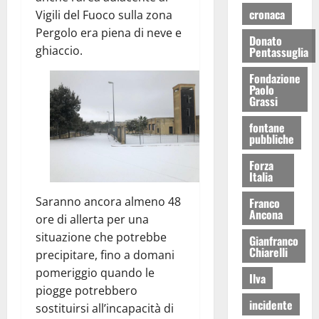
cronaca
Vigili del Fuoco sulla zona
Pergolo era piena di neve e
Donato
ghiaccio.
Pentassuglia
Fondazione
Paolo
Grassi
fontane
pubbliche
Forza
Italia
Saranno ancora almeno 48
Franco
Ancona
ore di allerta per una
situazione che potrebbe
Gianfranco
Chiarelli
precipitare, fino a domani
pomeriggio quando le
Ilva
piogge potrebbero
incidente
sostituirsi all’incapacità di