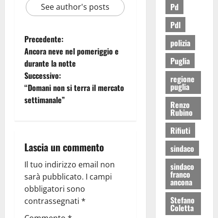
Pd
See author's posts
Pdl
Precedente:
polizia
Ancora neve nel pomeriggio e
Puglia
durante la notte
Successivo:
regione
puglia
“Domani non si terra il mercato
settimanale”
Renzo
Rubino
Rifiuti
Lascia un commento
sindaco
Il tuo indirizzo email non
sindaco
franco
sarà pubblicato.
I campi
ancona
obbligatori sono
Stefano
contrassegnati
*
Coletta