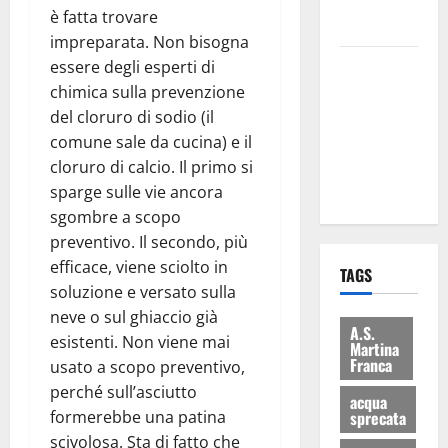
rifiuti e
è fatta trovare
bilancio”
impreparata. Non bisogna
Martina
essere degli esperti di
Franca: Il
chimica sulla prevenzione
sindaco non
del cloruro di sodio (il
ha fatto le
comune sale da cucina) e il
scuse alla
cloruro di calcio. Il primo si
Lillo
sparge sulle vie ancora
sgombre a scopo
preventivo. Il secondo, più
efficace, viene sciolto in
TAGS
soluzione e versato sulla
neve o sul ghiaccio già
A.S.
esistenti. Non viene mai
Martina
Franca
usato a scopo preventivo,
perché sull’asciutto
acqua
formerebbe una patina
sprecata
scivolosa. Sta di fatto che