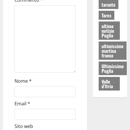
Commento
*
taranto
Tares
ultime
notizie
Puglia
ultimissime
martina
franca
Ultimissime
Puglia
Nome
*
Valle
d'Itria
Email
*
Sito web