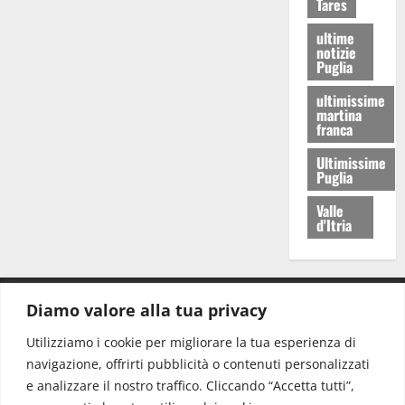
Tares
ultime
notizie
Puglia
ultimissime
martina
franca
Ultimissime
Puglia
Valle
d'Itria
Diamo valore alla tua privacy
CONTATTI.
Utilizziamo i cookie per migliorare la tua esperienza di
navigazione, offrirti pubblicità o contenuti personalizzati
Redazione:
redazione@www.martinasera.it
e analizzare il nostro traffico. Cliccando “Accetta tutti”,
Direttore:
direttore@www.martinasera.it