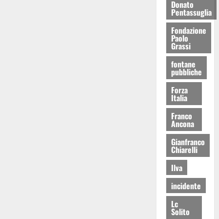
Donato
Pentassuglia
Fondazione
Paolo
Grassi
fontane
pubbliche
Forza
Italia
Franco
Ancona
Gianfranco
Chiarelli
Ilva
incidente
Lc
Solito