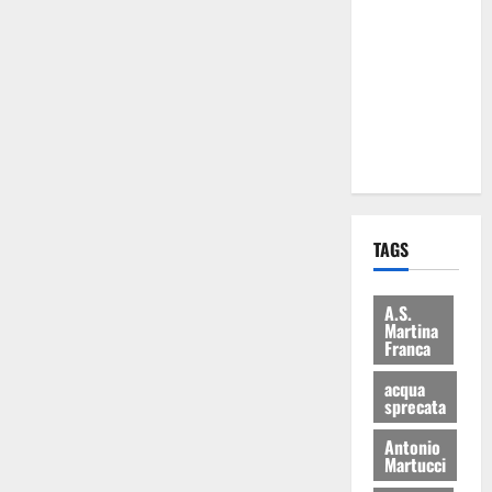
Martina
Franca: Il
sindaco non
ha fatto le
scuse alla
Lillo
TAGS
A.S.
Martina
Franca
acqua
sprecata
Antonio
Martucci