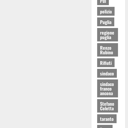
Pdl
polizia
Puglia
regione
puglia
Renzo
Rubino
Rifiuti
sindaco
sindaco
franco
ancona
Stefano
Coletta
taranto