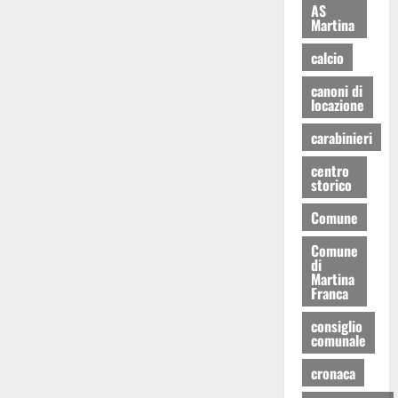
AS
Martina
calcio
canoni di
locazione
carabinieri
centro
storico
Comune
Comune
di
Martina
Franca
consiglio
comunale
cronaca