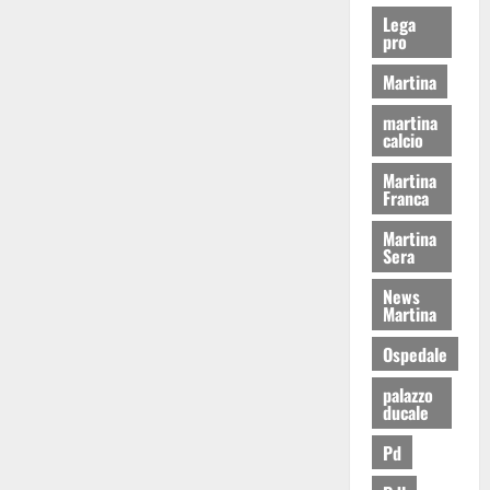
Lega
pro
Martina
martina
calcio
Martina
Franca
Martina
Sera
News
Martina
Ospedale
palazzo
ducale
Pd