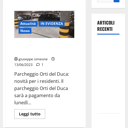
ARTICOLI
Attualità
IN EVIDENZA
RECENTI
News
La gara
Parcheggio Orti del Duca: novità
ciclistica
per i residenti
dei Giochi
giuseppe simeone
attraversa
13/06/2023
1
Martina
Parcheggio Orti del Duca:
Franca:
novità per i residenti. Il
ecco le
parcheggio Orti del Duca
strade
sarà a pagamento da
interessate
lunedì...
e gli orari
Leggi tutto
Martina
Franca