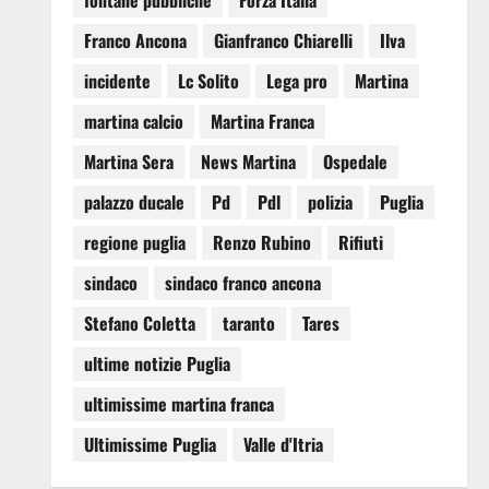
fontane pubbliche
Forza Italia
Franco Ancona
Gianfranco Chiarelli
Ilva
incidente
Lc Solito
Lega pro
Martina
martina calcio
Martina Franca
Martina Sera
News Martina
Ospedale
palazzo ducale
Pd
Pdl
polizia
Puglia
regione puglia
Renzo Rubino
Rifiuti
sindaco
sindaco franco ancona
Stefano Coletta
taranto
Tares
ultime notizie Puglia
ultimissime martina franca
Ultimissime Puglia
Valle d'Itria