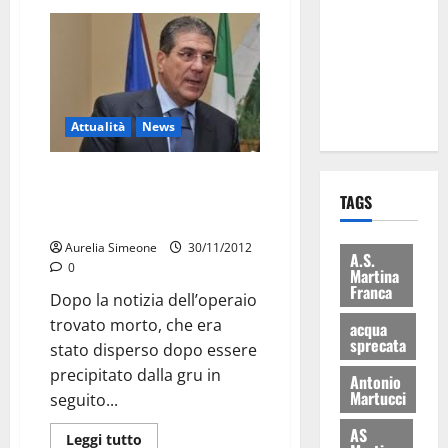
eccellenze
universitarie
italiane:
premiate a
Montecitorio
Attualità
News
Morte operaio, Chiarelli (Pdl):
“Onoriamo la sua memoria
TAGS
trovando soluzioni”
Aurelia Simeone
30/11/2012
A.S.
0
Martina
Franca
Dopo la notizia dell’operaio
trovato morto, che era
acqua
sprecata
stato disperso dopo essere
precipitato dalla gru in
Antonio
Martucci
seguito...
AS
Leggi tutto