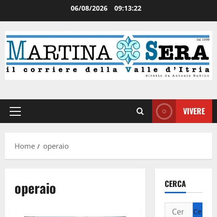
06/08/2026
09:13:22
VIVERE
Home
operaio
operaio
CERCA