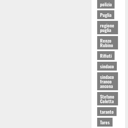
polizia
Puglia
regione
puglia
Renzo
Rubino
Rifiuti
sindaco
sindaco
franco
ancona
Stefano
Coletta
taranto
Tares