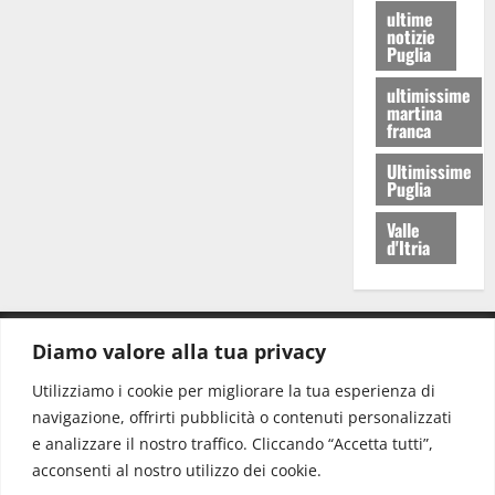
ultime
notizie
Puglia
ultimissime
martina
franca
Ultimissime
Puglia
Valle
d'Itria
Diamo valore alla tua privacy
CONTATTI.
Utilizziamo i cookie per migliorare la tua esperienza di
navigazione, offrirti pubblicità o contenuti personalizzati
Redazione:
redazione@www.martinasera.it
e analizzare il nostro traffico. Cliccando “Accetta tutti”,
Direttore:
direttore@www.martinasera.it
acconsenti al nostro utilizzo dei cookie.
Info & Commerciale:
info@www.martinasera.it