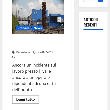
ARTICOLI
RECENTI
Cronaca
News
Martina
Operaio ferito alle gambe
Franca
all’Ilva
investe
Redazione
27/02/2014
sulle
0
famiglie: in
Ancora un incidente sul
arrivo tre
lavoro presso l’Ilva, e
seminari
ancora a un operaio
dedicati ad
dipendente di una ditta
adolescenti,
dell’indotto....
genitori ed
empatia
Leggi tutto
Aeronautica