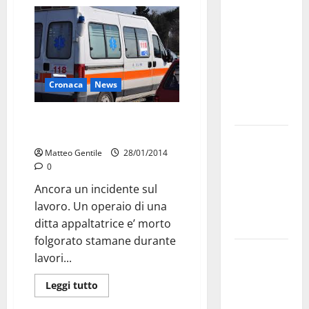
a
novembre.
Faremo
accesso agli
atti su Tari,
Cronaca
News
rifiuti e
bilancio”
Operaio 43enne muore
folgorato a Triggiano
Martina
Matteo Gentile
28/01/2014
Franca: Il
0
sindaco non
Ancora un incidente sul
ha fatto le
lavoro. Un operaio di una
scuse alla
ditta appaltatrice e’ morto
Lillo
folgorato stamane durante
Due giovani
lavori...
di Martina
Leggi tutto
Franca tra
le