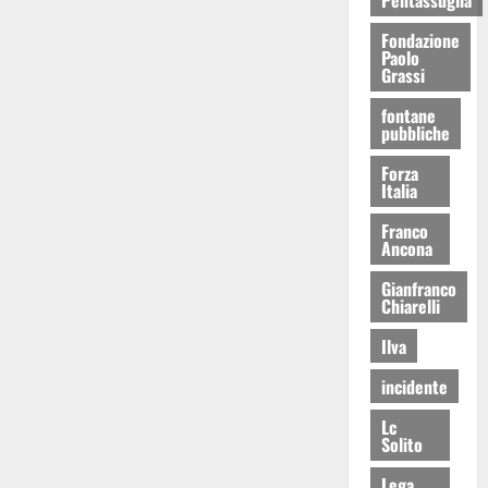
Fondazione
Paolo
Grassi
fontane
pubbliche
Forza
Italia
Franco
Ancona
Gianfranco
Chiarelli
Ilva
incidente
Lc
Solito
Lega