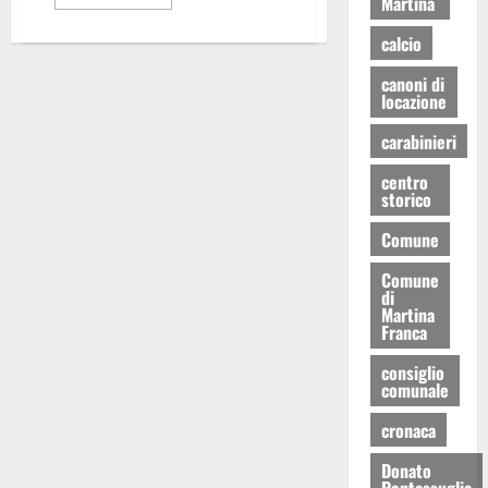
Martina
calcio
canoni di
locazione
carabinieri
centro
storico
Comune
Comune
di
Martina
Franca
consiglio
comunale
cronaca
Donato
Pentassuglia