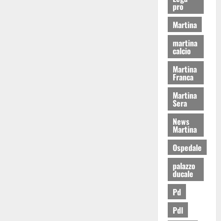
pro
Martina
martina
calcio
Martina
Franca
Martina
Sera
News
Martina
Ospedale
palazzo
ducale
Pd
Pdl