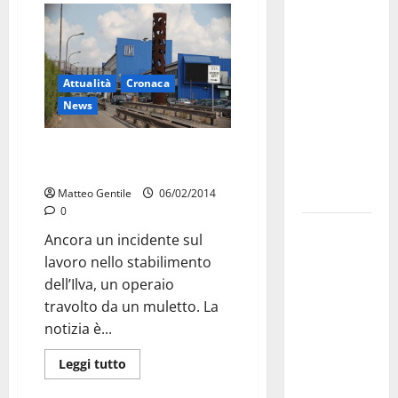
Militare, al
16° Stormo
di Martina
Franca
Attualità
Cronaca
consegnati
News
i Baschi Blu
ai 15 nuovi
Incidente in Ilva a un operaio
19enne
Fucilieri
dell’Aria
Matteo Gentile
06/02/2014
0
Martina
Ancora un incidente sul
Franca,
lavoro nello stabilimento
Marraffa
dell’Ilva, un operaio
attacca
travolto da un muletto. La
Regione e
notizia è...
Comune:
“Nuovi
Leggi tutto
medici solo