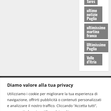
Tares
ultime
notizie
Puglia
ultimissime
martina
franca
Ultimissime
Puglia
Valle
d'Itria
Diamo valore alla tua privacy
CONTATTI.
Utilizziamo i cookie per migliorare la tua esperienza di
navigazione, offrirti pubblicità o contenuti personalizzati
Redazione:
redazione@www.martinasera.it
e analizzare il nostro traffico. Cliccando “Accetta tutti”,
Direttore:
direttore@www.martinasera.it