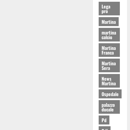
Lega
pro
Martina
martina
calcio
Martina
Franca
Martina
Sera
News
Martina
Ospedale
palazzo
ducale
Pd