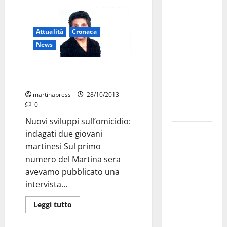
investe
sulle
Attualità
Cronaca
famiglie: in
News
arrivo tre
seminari
Chi ha assassinato Marianna
dedicati ad
Brigida?
adolescenti,
martinapress
28/10/2013
genitori ed
0
empatia
Nuovi sviluppi sull’omicidio:
Aeronautica
indagati due giovani
Militare, al
martinesi Sul primo
16° Stormo
numero del Martina sera
di Martina
avevamo pubblicato una
Franca
intervista...
consegnati
Leggi tutto
i Baschi Blu
ai 15 nuovi