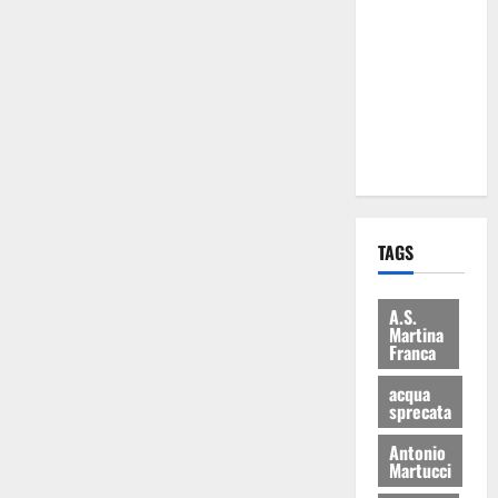
Martina
Franca: Il
sindaco non
ha fatto le
scuse alla
Lillo
TAGS
A.S.
Martina
Franca
acqua
sprecata
Antonio
Martucci