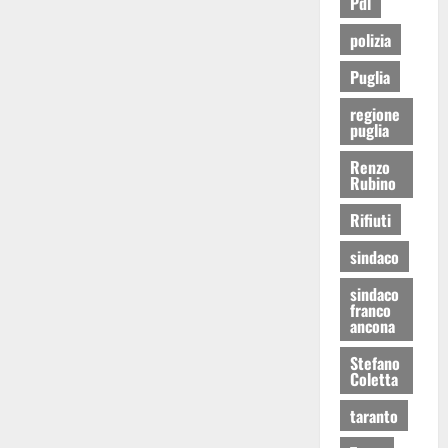
Pdl
polizia
Puglia
regione
puglia
Renzo
Rubino
Rifiuti
sindaco
sindaco
franco
ancona
Stefano
Coletta
taranto