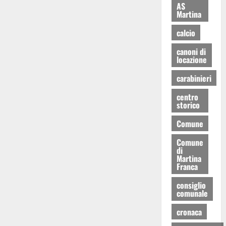
AS
Martina
calcio
canoni di
locazione
carabinieri
centro
storico
Comune
Comune
di
Martina
Franca
consiglio
comunale
cronaca