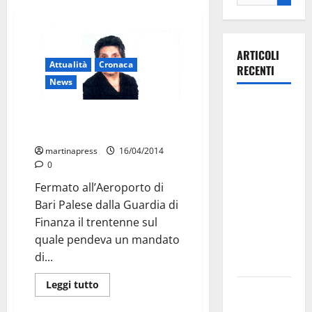
ARTICOLI
Attualità
Cronaca
RECENTI
News
La gara
Omicidio Marianna Brigida. C’è il
ciclistica
quinto arresto
dei Giochi
martinapress
16/04/2014
attraversa
0
Martina
Fermato all’Aeroporto di
Franca:
Bari Palese dalla Guardia di
ecco le
Finanza il trentenne sul
strade
quale pendeva un mandato
interessate
di...
e gli orari
Leggi tutto
Martina
Franca