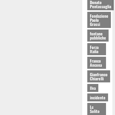
Donato
Pentassuglia
Fondazione
Paolo
Grassi
fontane
pubbliche
Forza
Italia
Franco
Ancona
Gianfranco
Chiarelli
Ilva
incidente
Lc
Solito