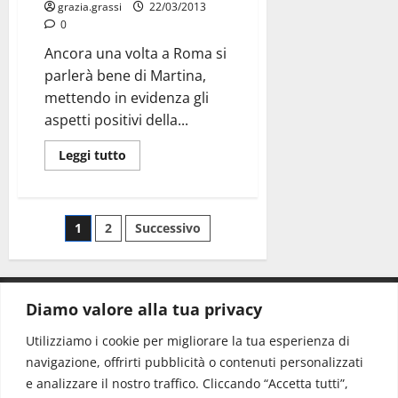
grazia.grassi
22/03/2013
0
Ancora una volta a Roma si
parlerà bene di Martina,
mettendo in evidenza gli
aspetti positivi della...
Leggi tutto
1
2
Successivo
Diamo valore alla tua privacy
CONTATTI.
Utilizziamo i cookie per migliorare la tua esperienza di
navigazione, offrirti pubblicità o contenuti personalizzati
Redazione:
redazione@www.martinasera.it
e analizzare il nostro traffico. Cliccando “Accetta tutti”,
Direttore:
direttore@www.martinasera.it