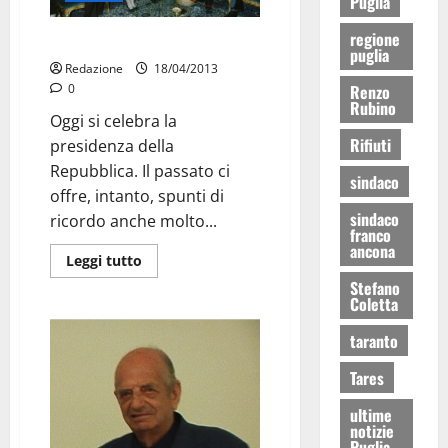
Puglia
regione
Amarcord, 1993
puglia
Redazione
18/04/2013
0
Renzo
Rubino
Oggi si celebra la
Rifiuti
presidenza della
Repubblica. Il passato ci
sindaco
offre, intanto, spunti di
sindaco
ricordo anche molto...
franco
ancona
Leggi tutto
Stefano
Coletta
taranto
Tares
ultime
notizie
Puglia