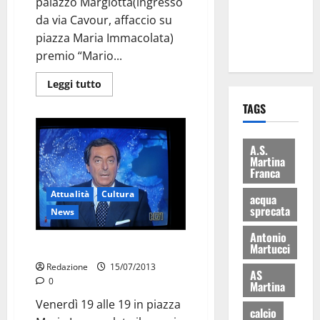
palazzo Margiotta(ingresso
ai 15 nuovi
da via Cavour, affaccio su
Fucilieri
piazza Maria Immacolata)
dell’Aria
premio “Mario...
Leggi tutto
TAGS
A.S.
Martina
Franca
Attualità
Cultura
acqua
sprecata
News
Antonio
Martucci
Premio ad Attilio Romita
Redazione
15/07/2013
AS
0
Martina
Venerdì 19 alle 19 in piazza
calcio