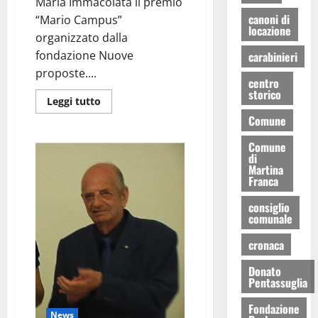
Maria Immacolata il premio
canoni di
“Mario Campus”
locazione
organizzato dalla
fondazione Nuove
carabinieri
proposte....
centro
storico
Leggi tutto
Comune
Comune
di
Martina
Franca
consiglio
comunale
cronaca
Donato
Pentassuglia
Fondazione
News