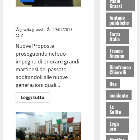
Paolo
Grassi
Nuove Proposte: II premio
fontane
Margiotta
pubbliche
grazia.grassi
29/05/2013
Forza
0
Italia
Nuove Proposte
Franco
proseguendo nel suo
Ancona
impegno di onorare grandi
Gianfranco
martinesi del passato
Chiarelli
additandoli alle nuove
Ilva
generazioni quali...
incidente
Leggi tutto
Lc
Solito
Lega
pro
Martina