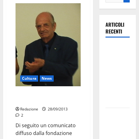
ARTICOLI
RECENTI
Ospedale di
Martina
Franca,
Forza Italia
annuncia la
Cultura
News
protesta:
sit-in lunedì
Case chiuse: Nuove proposte
per abolizione legge Merlin
10 agosto
Redazione
28/09/2013
Il Comune
2
di Martina
Di seguito un comunicato
Franca
diffuso dalla fondazione
pubblica il