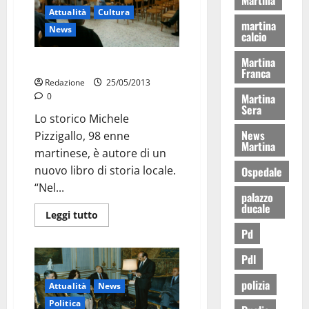
Attualità
Cultura
martina
News
calcio
Martina
Nel segno della martinesità
Franca
Redazione
25/05/2013
Martina
0
Sera
Lo storico Michele
News
Pizzigallo, 98 enne
Martina
martinese, è autore di un
nuovo libro di storia locale.
Ospedale
“Nel...
palazzo
ducale
Leggi tutto
Pd
Pdl
polizia
Attualità
News
Politica