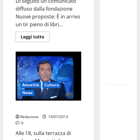
Martina
Di seguito un comunicato
Franca
diffuso dalla fondazione
investe
Nuove proposte: È in arrivo
sulle
un tir pieno di libri...
famiglie: in
Leggi tutto
arrivo tre
seminari
dedicati ad
adolescenti,
genitori ed
empatia
Attualità
Cultura
Aeronautica
News
Militare, al
16° Stormo
Premio ad Attilio Romita
di Martina
Redazione
19/07/2013
Franca
0
consegnati
Alle 18, sulla terrazza di
i Baschi Blu