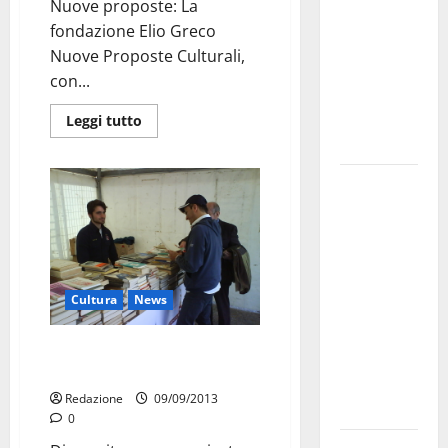
Nuove proposte: La
bando
fondazione Elio Greco
alloggi ERP
Nuove Proposte Culturali,
2026:
con...
domande
dal 26
Leggi tutto
agosto
La gara
ciclistica
dei Giochi
attraversa
Martina
Cultura
News
Franca:
ecco le
Nuove proposte: arrivano quasi
strade
tremila libri
interessate
Redazione
09/09/2013
e gli orari
0