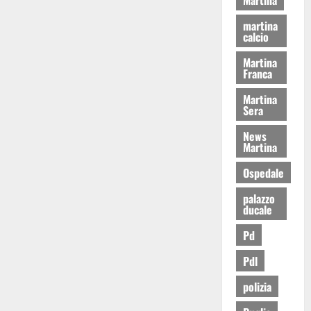
martina
calcio
Martina
Franca
Martina
Sera
News
Martina
Ospedale
palazzo
ducale
Pd
Pdl
polizia