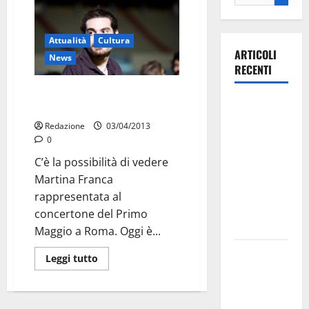
Attualità
Cultura
ARTICOLI
News
RECENTI
Mandiamo Camillo al
Ospedale di
concertone
Martina
Redazione
03/04/2013
Franca,
0
Forza Italia
C’è la possibilità di vedere
annuncia la
Martina Franca
protesta:
rappresentata al
sit-in lunedì
concertone del Primo
10 agosto
Maggio a Roma. Oggi è...
Il Comune
Leggi tutto
di Martina
Franca
pubblica il