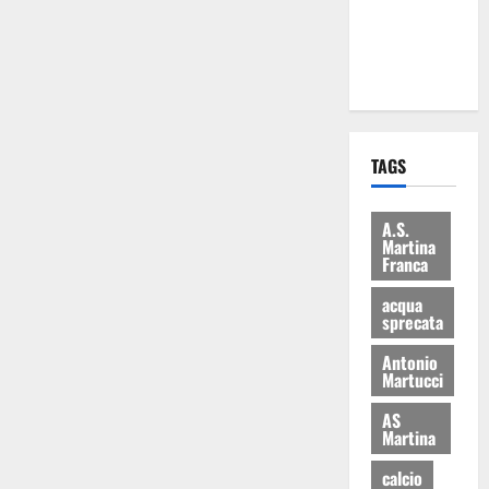
ai 15 nuovi
Fucilieri
dell’Aria
TAGS
A.S.
Martina
Franca
acqua
sprecata
Antonio
Martucci
AS
Martina
calcio