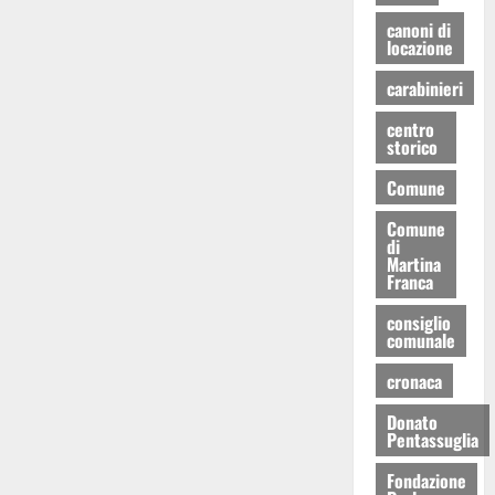
canoni di
locazione
carabinieri
centro
storico
Comune
Comune
di
Martina
Franca
consiglio
comunale
cronaca
Donato
Pentassuglia
Fondazione