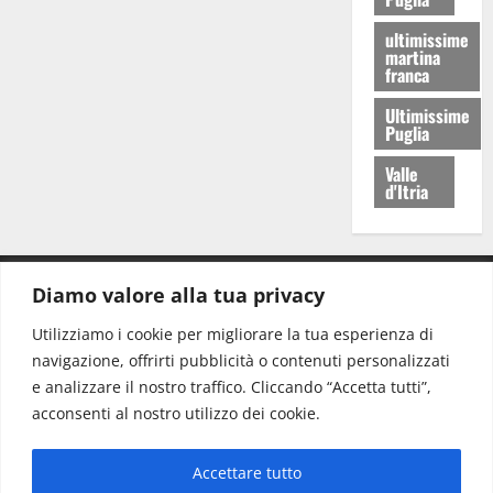
ultimissime
martina
franca
Ultimissime
Puglia
Valle
d'Itria
Diamo valore alla tua privacy
CONTATTI.
Utilizziamo i cookie per migliorare la tua esperienza di
navigazione, offrirti pubblicità o contenuti personalizzati
Redazione:
redazione@www.martinasera.it
e analizzare il nostro traffico. Cliccando “Accetta tutti”,
Direttore:
direttore@www.martinasera.it
acconsenti al nostro utilizzo dei cookie.
Info & Commerciale:
info@www.martinasera.it
Accettare tutto