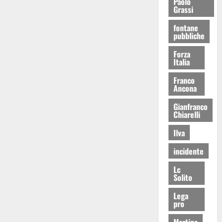
Paolo
Grassi
fontane
pubbliche
Forza
Italia
Franco
Ancona
Gianfranco
Chiarelli
Ilva
incidente
Lc
Solito
Lega
pro
Martina