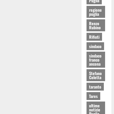
Puglia
regione
puglia
Renzo
Rubino
Rifiuti
sindaco
sindaco
franco
ancona
Stefano
Coletta
taranto
Tares
ultime
notizie
Puglia