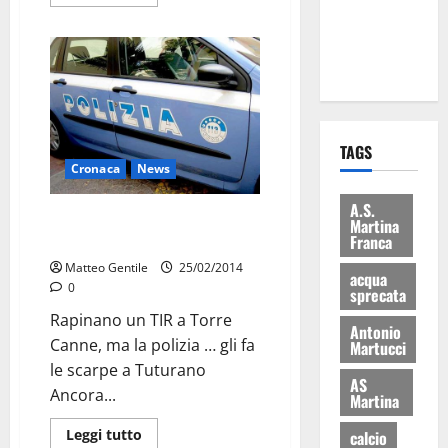
ai 15 nuovi
Fucilieri
dell’Aria
TAGS
Cronaca
News
A.S.
Assalto al TIR, la polizia
Martina
recupera la refurtiva
Franca
Matteo Gentile
25/02/2014
acqua
0
sprecata
Rapinano un TIR a Torre
Antonio
Canne, ma la polizia … gli fa
Martucci
le scarpe a Tuturano
AS
Ancora...
Martina
Leggi tutto
calcio