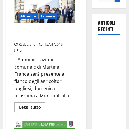
Attualità
Cronaca
ARTICOLI
RECENTI
Il Comune sarà Presente Alla
Manifestazione Sulla Xylella
Ospedale di
Redazione
12/01/2019
Martina
0
Franca,
L’Amministrazione
Forza Italia
comunale di Martina
annuncia la
Franca sarà presente a
protesta:
fianco degli agricoltori
sit-in lunedì
pugliesi, domenica
10 agosto
prossima a Monopoli alla...
Il Comune
Leggi tutto
di Martina
Franca
pubblica il