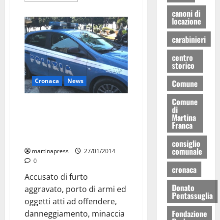
canoni di
locazione
carabinieri
centro
storico
Cronaca
News
Comune
Comune
Mangia al ristorante, non paga il
di
conto e minaccia di morte il
Martina
Franca
proprietario. Arrestato a
Monopoli
consiglio
comunale
martinapress
27/01/2014
0
cronaca
Accusato di furto
Donato
aggravato, porto di armi ed
Pentassuglia
oggetti atti ad offendere,
Fondazione
danneggiamento, minaccia