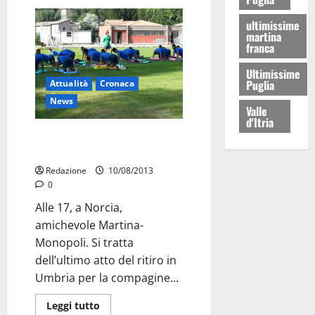
ultimissime
martina
franca
Ultimissime
Puglia
Attualità
Cronaca
News
Valle
d'Itria
Oggi amichevole col Monopoli e
fine del ritiro
Redazione
10/08/2013
0
Alle 17, a Norcia,
amichevole Martina-
Monopoli. Si tratta
dell’ultimo atto del ritiro in
Umbria per la compagine...
Leggi tutto