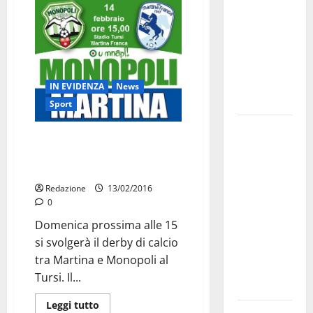
bando
alloggi ERP
2026:
domande
dal 26
IN EVIDENZA
News
agosto
Sport
La gara
Il sequestro della SS 172
ciclistica
condizionerà il derby con il
dei Giochi
Monopoli?
attraversa
Redazione
13/02/2016
Martina
0
Franca:
Domenica prossima alle 15
ecco le
si svolgerà il derby di calcio
strade
tra Martina e Monopoli al
interessate
Tursi. Il...
e gli orari
Leggi tutto