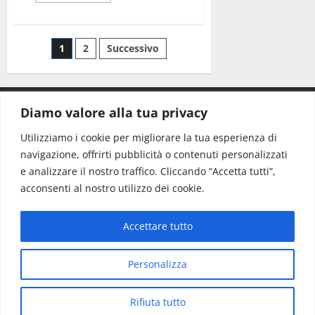
1
2
Successivo
Diamo valore alla tua privacy
CONTATTI.
Utilizziamo i cookie per migliorare la tua esperienza di
navigazione, offrirti pubblicità o contenuti personalizzati
Redazione:
redazione@www.martinasera.it
e analizzare il nostro traffico. Cliccando “Accetta tutti”,
Direttore:
direttore@www.martinasera.it
acconsenti al nostro utilizzo dei cookie.
Info & Commerciale:
info@www.martinasera.it
Accettare tutto
Home
News
Vivere la città
EVENTI
Salute
Il Blog del Direttore
Contatti
Personalizza
Copyright © All rights reserved.
|
MoreNews
di AF
Rifiuta tutto
themes.