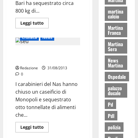
Bari ha sequestrato circa
800 kg di...
martina
calcio
Leggi tutto
Martina
Franca
Cronaca
News
Martina
Sera
Seu: i Nas chiudono un
caseificio di Monopoli
News
Martina
Redazione
31/08/2013
0
Ospedale
I carabinieri del Nas hanno
palazzo
chiuso un caseificio di
ducale
Monopoli e sequestrato
Pd
otto tonnellate di alimenti
che...
Pdl
polizia
Leggi tutto