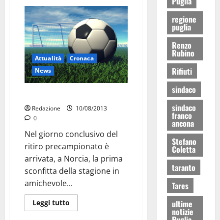
Puglia
regione
puglia
Renzo
Rubino
Attualità
Cronaca
Rifiuti
News
sindaco
Martina-Monopoli 2-5
sindaco
Redazione
10/08/2013
franco
0
ancona
Nel giorno conclusivo del
Stefano
ritiro precampionato è
Coletta
arrivata, a Norcia, la prima
taranto
sconfitta della stagione in
amichevole...
Tares
Leggi tutto
ultime
notizie
Puglia