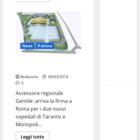
Martina
Franca
investe
sulle
famiglie: in
arrivo tre
News
Politica
seminari
dedicati ad
In arrivo 392 milioni per gli
adolescenti,
ospedali di Taranto e Monopoli
genitori ed
Redazione
06/03/2014
empatia
0
Aeronautica
Assessore regionale
Militare, al
Gentile: arriva la firma a
16° Stormo
Roma per i due nuovi
di Martina
ospedali di Taranto e
Franca
Monopoli...
consegnati
Leggi tutto
i Baschi Blu