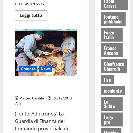
Paolo
e resistenza a...
Grassi
Leggi tutto
fontane
pubbliche
Forza
Italia
Franco
Ancona
Gianfranco
Chiarelli
Cronaca
News
Ilva
Sequestrati a Monopoli 400 kg
di botti
incidente
Matteo Gentile
26/12/2013
Lc
0
Solito
(Fonte: Adnkronos) La
Lega
Guardia di Finanza del
pro
Comando provinciale di
Martina