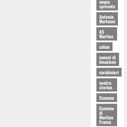
acqua
sprecata
Antonio
Martucci
AS
Martina
calcio
canoni di
locazione
carabinieri
centro
storico
Comune
Comune
di
Martina
Franca