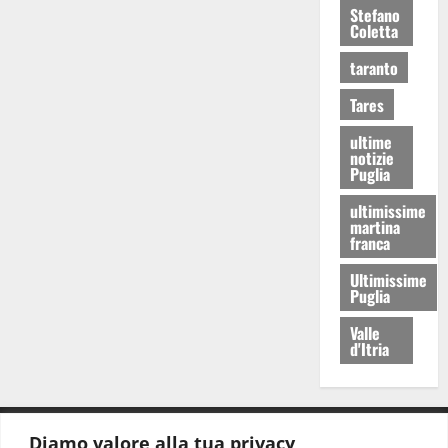
Stefano
Coletta
taranto
Tares
ultime
notizie
Puglia
ultimissime
martina
franca
Ultimissime
Puglia
Valle
d'Itria
Diamo valore alla tua privacy