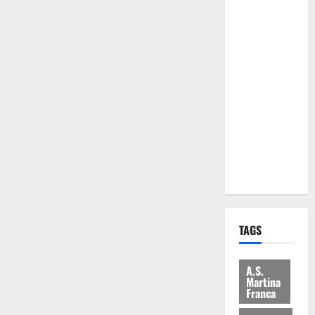
Comune:
“Nuovi
medici solo
a
novembre.
Faremo
accesso agli
atti su Tari,
rifiuti e
bilancio”
TAGS
A.S.
Martina
Franca