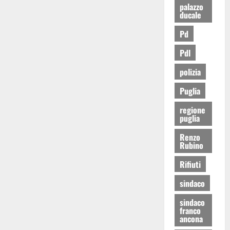
palazzo
ducale
Pd
Pdl
polizia
Puglia
regione
puglia
Renzo
Rubino
Rifiuti
sindaco
sindaco
franco
ancona