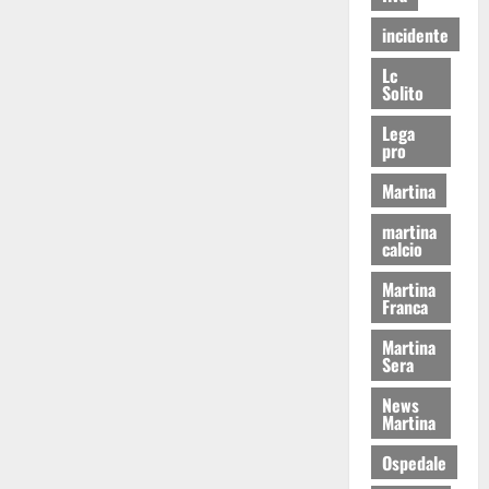
incidente
Lc
Solito
Lega
pro
Martina
martina
calcio
Martina
Franca
Martina
Sera
News
Martina
Ospedale