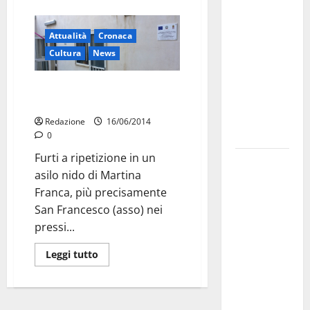
dei Giochi
attraversa
Attualità
Cronaca
Martina
Cultura
News
Franca:
ecco le
Che schifo: ladri che rubano a
strade
dei bambini
interessate
Redazione
16/06/2014
e gli orari
0
Furti a ripetizione in un
Martina
asilo nido di Martina
Franca
Franca, più precisamente
investe
San Francesco (asso) nei
sulle
pressi...
famiglie: in
arrivo tre
Leggi tutto
seminari
dedicati ad
adolescenti,