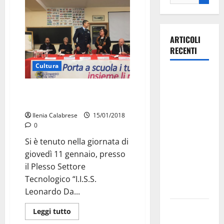
ARTICOLI
RECENTI
Cultura
Il Comune
di Martina
Sotto le stelle dell’Istituto L. Da
Franca
Vinci
pubblica il
Ilenia Calabrese
15/01/2018
bando
0
alloggi ERP
Si è tenuto nella giornata di
2026:
giovedì 11 gennaio, presso
domande
il Plesso Settore
dal 26
Tecnologico “I.I.S.S.
agosto
Leonardo Da...
La gara
Leggi tutto
ciclistica