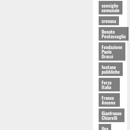
consiglio
comunale
cronaca
Donato
Pentassuglia
Fondazione
Paolo
Grassi
fontane
pubbliche
Forza
Italia
Franco
Ancona
Gianfranco
Chiarelli
Ilva