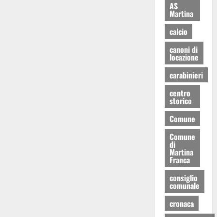
AS
Martina
calcio
canoni di
locazione
carabinieri
centro
storico
Comune
Comune
di
Martina
Franca
consiglio
comunale
cronaca