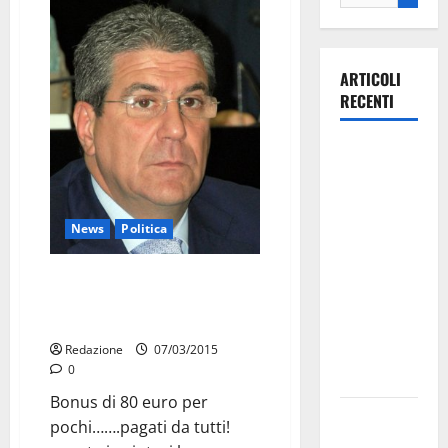
ARTICOLI
RECENTI
La gara
ciclistica
dei Giochi
attraversa
News
Politica
Martina
Franca:
Chiarelli: “La sinistra italiana si
conferma tutta tasse e “bonus”
ecco le
clientelari”
strade
interessate
Redazione
07/03/2015
0
e gli orari
Bonus di 80 euro per
Martina
pochi…….pagati da tutti!
Franca