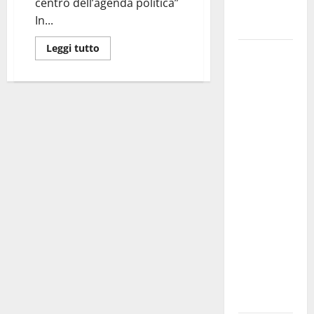
centro dell’agenda politica”
Fucilieri
In...
dell’Aria
Leggi tutto
Martina
Franca,
Marraffa
attacca
Regione e
Comune:
“Nuovi
medici solo
a
novembre.
Faremo
accesso agli
atti su Tari,
rifiuti e
bilancio”