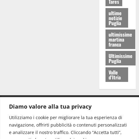
Tares
ultime
notizie
Puglia
ultimissime
martina
franca
Ultimissime
Puglia
Valle
d'Itria
Diamo valore alla tua privacy
CONTATTI.
Utilizziamo i cookie per migliorare la tua esperienza di
navigazione, offrirti pubblicità o contenuti personalizzati
Redazione:
redazione@www.martinasera.it
e analizzare il nostro traffico. Cliccando “Accetta tutti”,
Direttore:
direttore@www.martinasera.it