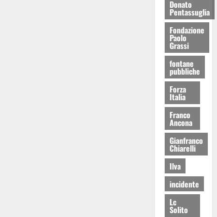
Donato
Pentassuglia
Fondazione
Paolo
Grassi
fontane
pubbliche
Forza
Italia
Franco
Ancona
Gianfranco
Chiarelli
Ilva
incidente
Lc
Solito