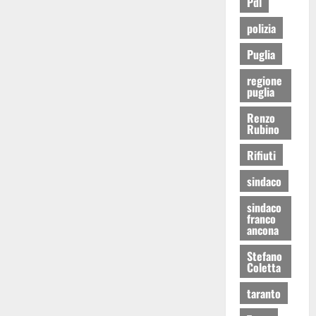
Pdl
polizia
Puglia
regione
puglia
Renzo
Rubino
Rifiuti
sindaco
sindaco
franco
ancona
Stefano
Coletta
taranto