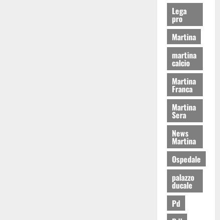
Lega
pro
Martina
martina
calcio
Martina
Franca
Martina
Sera
News
Martina
Ospedale
palazzo
ducale
Pd