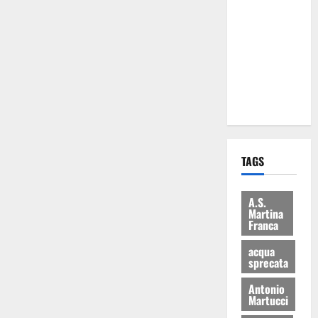
Martina
Franca: Il
sindaco non
ha fatto le
scuse alla
Lillo
TAGS
A.S.
Martina
Franca
acqua
sprecata
Antonio
Martucci