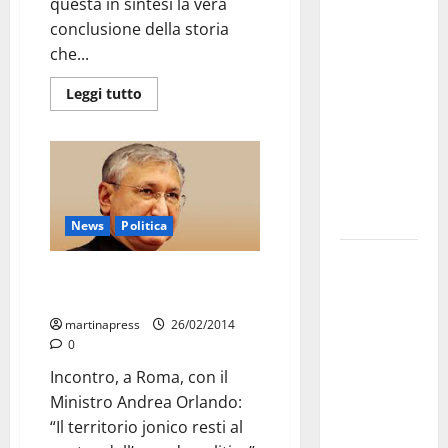
questa in sintesi la vera
investe
conclusione della storia
sulle
che...
famiglie: in
arrivo tre
Leggi tutto
seminari
dedicati ad
adolescenti,
genitori ed
empatia
News
Politica
Aeronautica
Mons. Santoro sollecita il
Militare, al
Governo Renzi
16° Stormo
martinapress
26/02/2014
di Martina
0
Franca
Incontro, a Roma, con il
consegnati
Ministro Andrea Orlando:
i Baschi Blu
“Il territorio jonico resti al
ai 15 nuovi