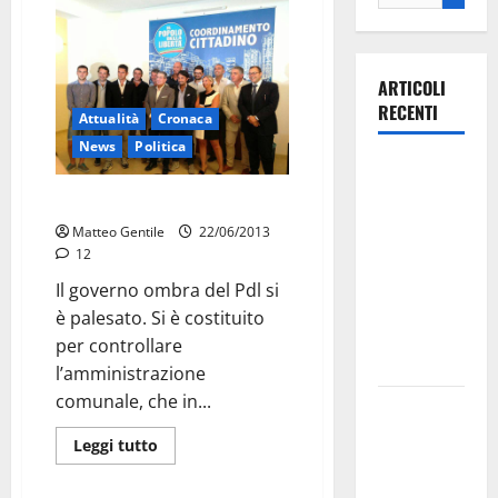
ARTICOLI
RECENTI
Attualità
Cronaca
News
Politica
Ospedale di
Martina
Ecco il governo ombra del Pdl
Franca,
Matteo Gentile
22/06/2013
Forza Italia
12
annuncia la
Il governo ombra del Pdl si
protesta:
è palesato. Si è costituito
sit-in lunedì
per controllare
10 agosto
l’amministrazione
comunale, che in...
Il Comune
di Martina
Leggi tutto
Franca
pubblica il