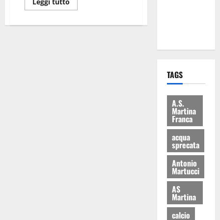
Leggi tutto
ai 15 nuovi
Fucilieri
dell’Aria
TAGS
A.S.
Martina
Franca
acqua
sprecata
Antonio
Martucci
AS
Martina
calcio