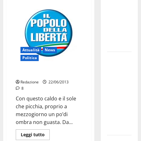
bando
alloggi ERP
2026:
domande
dal 26
agosto
Attualità
News
La gara
Politica
ciclistica
dei Giochi
Alle 12 il governo ombra
attraversa
Redazione
22/06/2013
8
Martina
Franca:
Con questo caldo e il sole
ecco le
che picchia, proprio a
strade
mezzogiorno un po’di
interessate
ombra non guasta. Da...
e gli orari
Leggi tutto