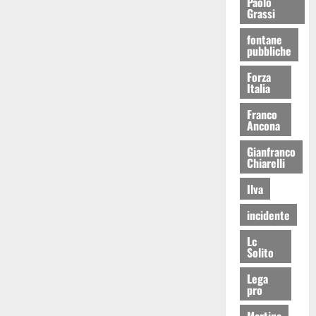
Paolo
Grassi
fontane
pubbliche
Forza
Italia
Franco
Ancona
Gianfranco
Chiarelli
Ilva
incidente
Lc
Solito
Lega
pro
Martina