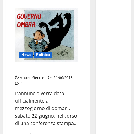
Martina
Franca
investe
sulle
famiglie: in
arrivo tre
seminari
dedicati ad
News
Politica
adolescenti,
genitori ed
Il Governo ombra del Pdl
empatia
Matteo Gentile
21/06/2013
4
Aeronautica
L’annuncio verrà dato
Militare, al
ufficialmente a
16° Stormo
mezzogiorno di domani,
di Martina
sabato 22 giugno, nel corso
Franca
di una conferenza stampa...
consegnati
i Baschi Blu