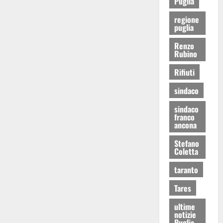
Puglia
regione
puglia
Renzo
Rubino
Rifiuti
sindaco
sindaco
franco
ancona
Stefano
Coletta
taranto
Tares
ultime
notizie
Puglia