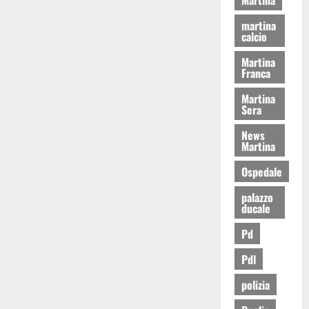
martina
calcio
Martina
Franca
Martina
Sera
News
Martina
Ospedale
palazzo
ducale
Pd
Pdl
polizia