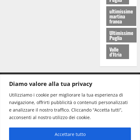
ultimissime
martina
franca
Ultimissime
Puglia
Valle
d'Itria
Diamo valore alla tua privacy
CONTATTI.
Utilizziamo i cookie per migliorare la tua esperienza di
navigazione, offrirti pubblicità o contenuti personalizzati
Redazione:
redazione@www.martinasera.it
e analizzare il nostro traffico. Cliccando “Accetta tutti”,
Direttore:
direttore@www.martinasera.it
acconsenti al nostro utilizzo dei cookie.
Info & Commerciale:
info@www.martinasera.it
Accettare tutto