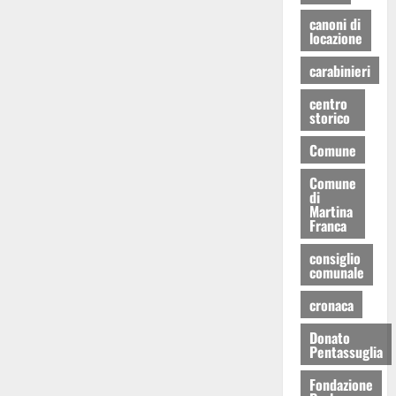
canoni di
locazione
carabinieri
centro
storico
Comune
Comune
di
Martina
Franca
consiglio
comunale
cronaca
Donato
Pentassuglia
Fondazione