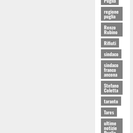
Puglia
regione
puglia
Renzo
Rubino
Rifiuti
sindaco
sindaco
franco
ancona
Stefano
Coletta
taranto
Tares
ultime
notizie
Puglia