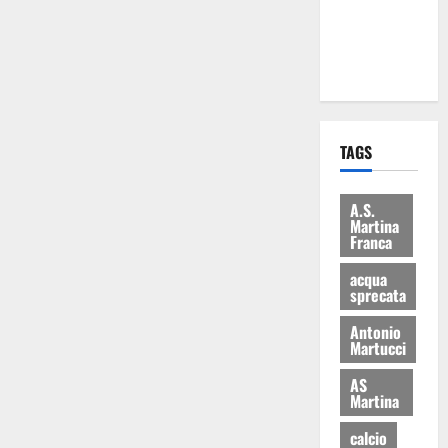
ai 15 nuovi
Fucilieri
dell’Aria
TAGS
A.S.
Martina
Franca
acqua
sprecata
Antonio
Martucci
AS
Martina
calcio