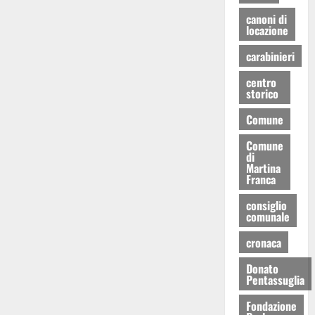
canoni di
locazione
carabinieri
centro
storico
Comune
Comune
di
Martina
Franca
consiglio
comunale
cronaca
Donato
Pentassuglia
Fondazione