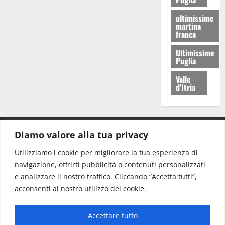
ultimissime
martina
franca
Ultimissime
Puglia
Valle
d'Itria
Diamo valore alla tua privacy
CONTATTI.
Utilizziamo i cookie per migliorare la tua esperienza di
navigazione, offrirti pubblicità o contenuti personalizzati
Redazione:
redazione@www.martinasera.it
e analizzare il nostro traffico. Cliccando “Accetta tutti”,
Direttore:
direttore@www.martinasera.it
acconsenti al nostro utilizzo dei cookie.
Info & Commerciale:
info@www.martinasera.it
Accettare tutto