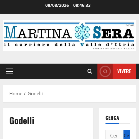
08/08/2026
08:46:33
VIVERE
Home
Godelli
Godelli
CERCA