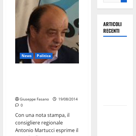
ARTICOLI
RECENTI
Ospedale di
Martina
News
Politica
Franca,
Forza Italia
Martucci (MEP) contro
annuncia la
l’Assessore Godelli: “le sue
protesta:
dichiarazioni esprimono
disinteresse verso Taranto”
sit-in lunedì
10 agosto
Giuseppe Fasano
19/08/2014
0
Il Comune
Con una nota stampa, il
di Martina
consigliere regionale
Franca
Antonio Martucci esprime il
pubblica il