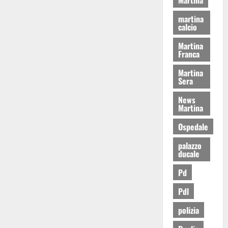
martina
calcio
Martina
Franca
Martina
Sera
News
Martina
Ospedale
palazzo
ducale
Pd
Pdl
polizia