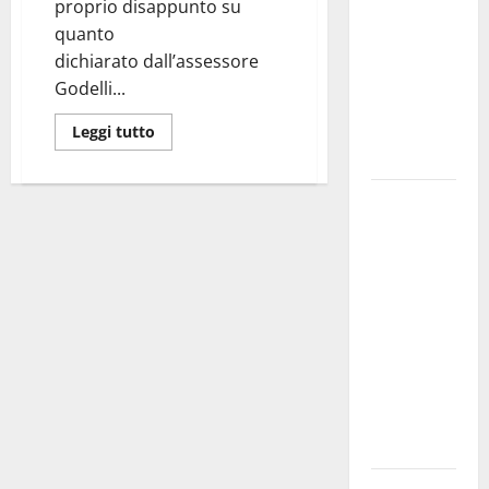
proprio disappunto su
bando
quanto
alloggi ERP
dichiarato dall’assessore
2026:
Godelli...
domande
dal 26
Leggi tutto
agosto
La gara
ciclistica
dei Giochi
attraversa
Martina
Franca:
ecco le
strade
interessate
e gli orari