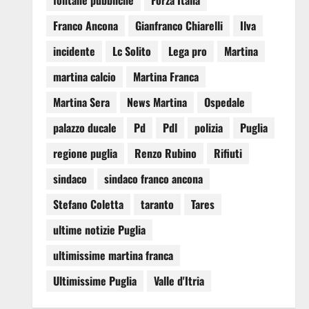
fontane pubbliche
Forza Italia
Franco Ancona
Gianfranco Chiarelli
Ilva
incidente
Lc Solito
Lega pro
Martina
martina calcio
Martina Franca
Martina Sera
News Martina
Ospedale
palazzo ducale
Pd
Pdl
polizia
Puglia
regione puglia
Renzo Rubino
Rifiuti
sindaco
sindaco franco ancona
Stefano Coletta
taranto
Tares
ultime notizie Puglia
ultimissime martina franca
Ultimissime Puglia
Valle d'Itria