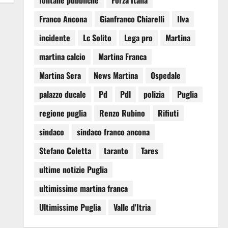
fontane pubbliche
Forza Italia
Franco Ancona
Gianfranco Chiarelli
Ilva
incidente
Lc Solito
Lega pro
Martina
martina calcio
Martina Franca
Martina Sera
News Martina
Ospedale
palazzo ducale
Pd
Pdl
polizia
Puglia
regione puglia
Renzo Rubino
Rifiuti
sindaco
sindaco franco ancona
Stefano Coletta
taranto
Tares
ultime notizie Puglia
ultimissime martina franca
Ultimissime Puglia
Valle d'Itria