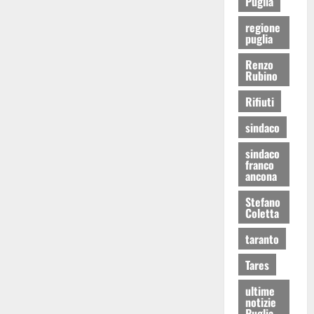
Puglia
regione
puglia
Renzo
Rubino
Rifiuti
sindaco
sindaco
franco
ancona
Stefano
Coletta
taranto
Tares
ultime
notizie
Puglia