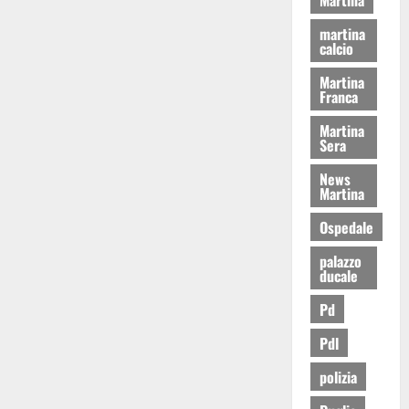
martina
calcio
Martina
Franca
Martina
Sera
News
Martina
Ospedale
palazzo
ducale
Pd
Pdl
polizia