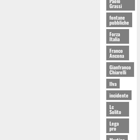
Paolo
Grassi
fontane
pubbliche
Forza
Italia
Franco
Ancona
Gianfranco
Chiarelli
Ilva
incidente
Lc
Solito
Lega
pro
Martina