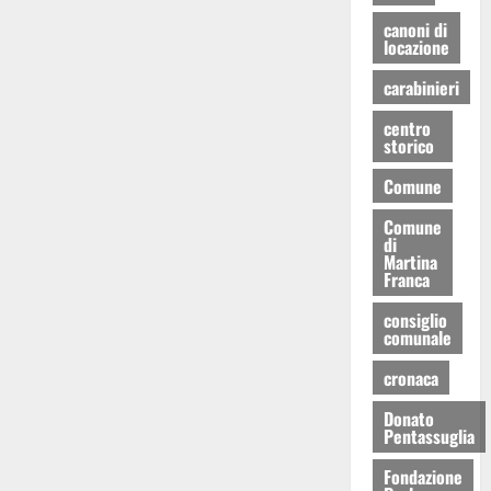
canoni di
locazione
carabinieri
centro
storico
Comune
Comune
di
Martina
Franca
consiglio
comunale
cronaca
Donato
Pentassuglia
Fondazione