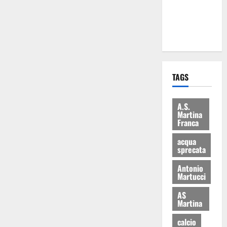
ai 15 nuovi
Fucilieri
dell’Aria
TAGS
A.S.
Martina
Franca
acqua
sprecata
Antonio
Martucci
AS
Martina
calcio