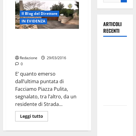
Il Blog del Direttore
IN EVIDENZA
ARTICOLI
RECENTI
Volete la strada rifatta?
Diventate presidenti della Pro
Ospedale di
Loco
Martina
Redazione
29/03/2016
Franca,
0
Forza Italia
E’ quanto emerso
annuncia la
dall’ultima puntata di
protesta:
Facciamo Piazza Pulita,
sit-in lunedì
segnalato, tra l’altro, da un
10 agosto
residente di Strada...
Il Comune
Leggi tutto
di Martina
Franca
pubblica il