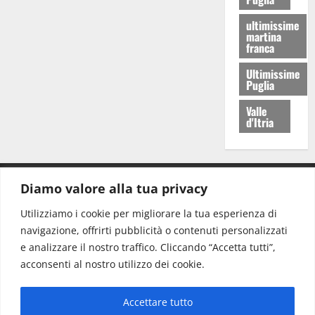
ultimissime
martina
franca
Ultimissime
Puglia
Valle
d'Itria
Diamo valore alla tua privacy
CONTATTI.
Utilizziamo i cookie per migliorare la tua esperienza di
navigazione, offrirti pubblicità o contenuti personalizzati
Redazione:
redazione@www.martinasera.it
e analizzare il nostro traffico. Cliccando “Accetta tutti”,
Direttore:
direttore@www.martinasera.it
acconsenti al nostro utilizzo dei cookie.
Info & Commerciale:
info@www.martinasera.it
Accettare tutto