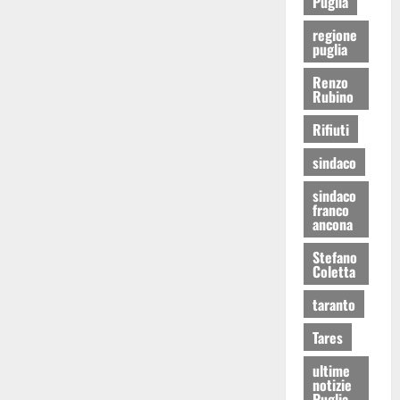
Puglia
regione
puglia
Renzo
Rubino
Rifiuti
sindaco
sindaco
franco
ancona
Stefano
Coletta
taranto
Tares
ultime
notizie
Puglia