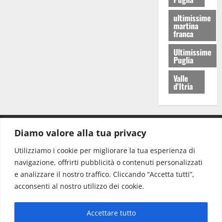
ultimissime
martina
franca
Ultimissime
Puglia
Valle
d'Itria
Diamo valore alla tua privacy
CONTATTI.
Utilizziamo i cookie per migliorare la tua esperienza di
navigazione, offrirti pubblicità o contenuti personalizzati
Redazione:
redazione@www.martinasera.it
e analizzare il nostro traffico. Cliccando “Accetta tutti”,
Direttore:
direttore@www.martinasera.it
acconsenti al nostro utilizzo dei cookie.
Info & Commerciale:
info@www.martinasera.it
Accettare tutto