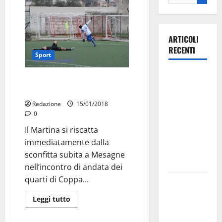
ARTICOLI
RECENTI
Sport
Ospedale di
Martina vince ed accorcia
Martina
dall’Altamura
Franca,
Redazione
15/01/2018
Forza Italia
0
annuncia la
Il Martina si riscatta
protesta:
immediatamente dalla
sit-in lunedì
sconfitta subita a Mesagne
10 agosto
nell’incontro di andata dei
quarti di Coppa...
Il Comune
di Martina
Leggi tutto
Franca
pubblica il