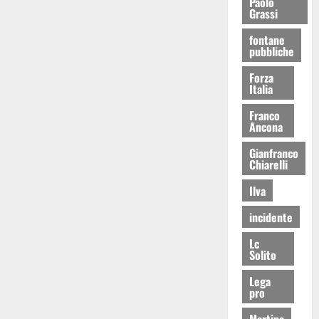
Paolo
Grassi
fontane
pubbliche
Forza
Italia
Franco
Ancona
Gianfranco
Chiarelli
Ilva
incidente
Lc
Solito
Lega
pro
Martina