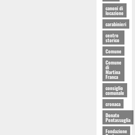
canoni di
locazione
carabinieri
centro
storico
Comune
Comune
di
Martina
Franca
consiglio
comunale
cronaca
Donato
Pentassuglia
Fondazione