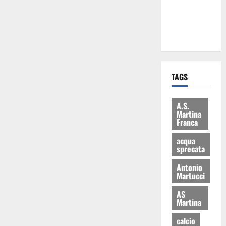
ai 15 nuovi
Fucilieri
dell’Aria
TAGS
A.S.
Martina
Franca
acqua
sprecata
Antonio
Martucci
AS
Martina
calcio