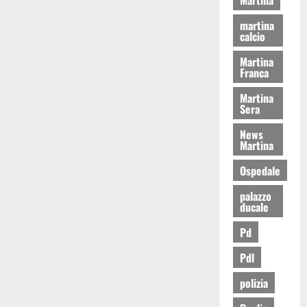
martina
calcio
Martina
Franca
Martina
Sera
News
Martina
Ospedale
palazzo
ducale
Pd
Pdl
polizia