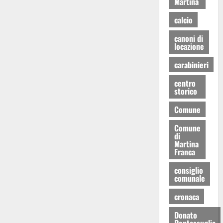
Martina
calcio
canoni di
locazione
carabinieri
centro
storico
Comune
Comune
di
Martina
Franca
consiglio
comunale
cronaca
Donato
Pentassuglia