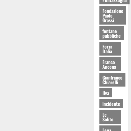
Fondazione
Paolo
Grassi
fontane
pubbliche
Forza
Italia
Franco
Ancona
Gianfranco
Chiarelli
Ilva
incidente
Lc
Solito
Lega