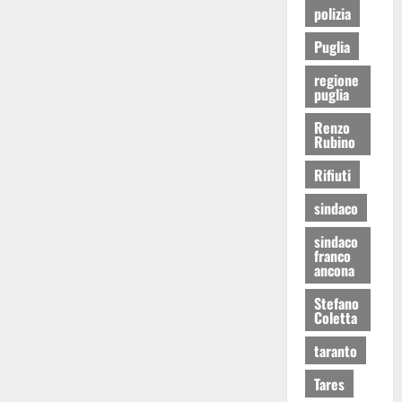
polizia
Puglia
regione
puglia
Renzo
Rubino
Rifiuti
sindaco
sindaco
franco
ancona
Stefano
Coletta
taranto
Tares