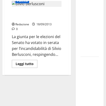
Politica
Militare, al
16° Stormo
Berlusconi, pollice verso: la
di Martina
giunta dice decadenza
Franca
Redazione
18/09/2013
consegnati
0
i Baschi Blu
La giunta per le elezioni del
ai 15 nuovi
Senato ha votato in serata
Fucilieri
per l’incandidabilità di Silvio
dell’Aria
Berlusconi, respingendo...
Martina
Leggi tutto
Franca,
Marraffa
attacca
Regione e
Comune:
“Nuovi
medici solo