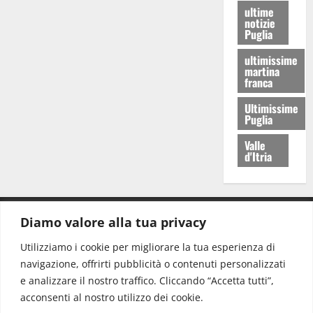
ultime
notizie
Puglia
ultimissime
martina
franca
Ultimissime
Puglia
Valle
d'Itria
Diamo valore alla tua privacy
CONTATTI.
Utilizziamo i cookie per migliorare la tua esperienza di
navigazione, offrirti pubblicità o contenuti personalizzati
Redazione:
redazione@www.martinasera.it
e analizzare il nostro traffico. Cliccando “Accetta tutti”,
Direttore:
direttore@www.martinasera.it
acconsenti al nostro utilizzo dei cookie.
Info & Commerciale:
info@www.martinasera.it