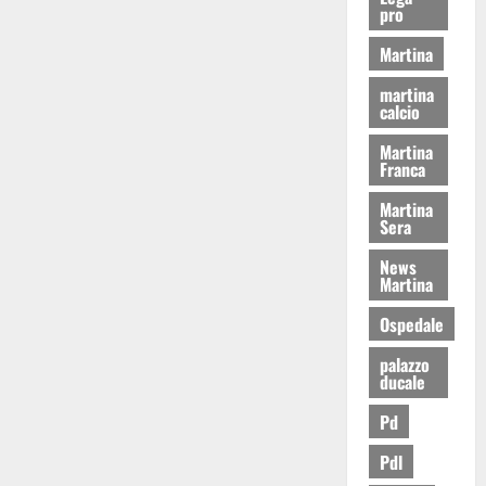
pro
Martina
martina
calcio
Martina
Franca
Martina
Sera
News
Martina
Ospedale
palazzo
ducale
Pd
Pdl