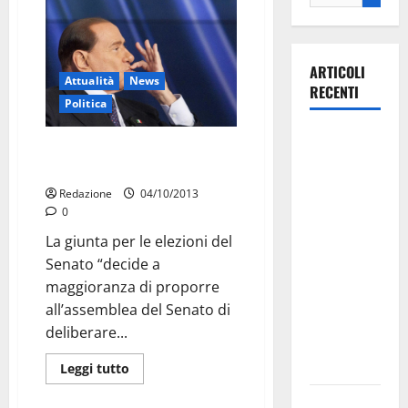
ARTICOLI
Attualità
News
RECENTI
Politica
Martina
Giunta: Berlusconi deve
Franca
decadere
investe
Redazione
04/10/2013
sulle
0
famiglie: in
La giunta per le elezioni del
arrivo tre
Senato “decide a
seminari
maggioranza di proporre
dedicati ad
all’assemblea del Senato di
adolescenti,
deliberare...
genitori ed
empatia
Leggi tutto
Attualità
News
Aeronautica