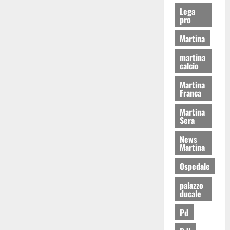
Lega
pro
Martina
martina
calcio
Martina
Franca
Martina
Sera
News
Martina
Ospedale
palazzo
ducale
Pd