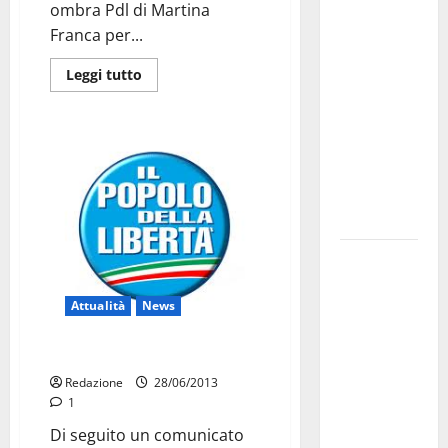
ombra Pdl di Martina
investe
Franca per...
sulle
famiglie: in
Leggi tutto
arrivo tre
seminari
dedicati ad
adolescenti,
genitori ed
empatia
Aeronautica
Militare, al
16° Stormo
Attualità
News
di Martina
Giunta ombra su cimitero
Franca
consegnati
Redazione
28/06/2013
1
i Baschi Blu
ai 15 nuovi
Di seguito un comunicato