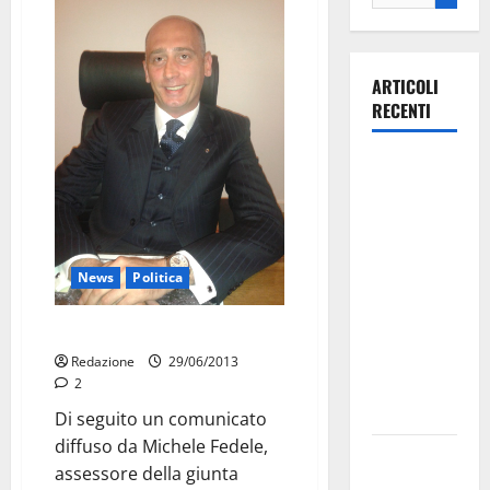
ARTICOLI
RECENTI
La gara
ciclistica
dei Giochi
attraversa
Martina
News
Politica
Franca:
ecco le
Tares: giunta ombra Pdl
strade
Redazione
29/06/2013
interessate
2
e gli orari
Di seguito un comunicato
diffuso da Michele Fedele,
Martina
assessore della giunta
Franca