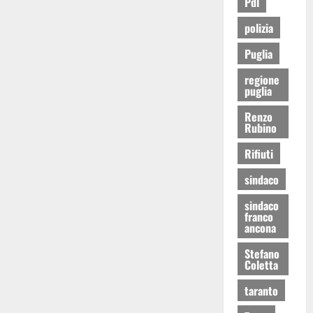
Pdl
polizia
Puglia
regione
puglia
Renzo
Rubino
Rifiuti
sindaco
sindaco
franco
ancona
Stefano
Coletta
taranto