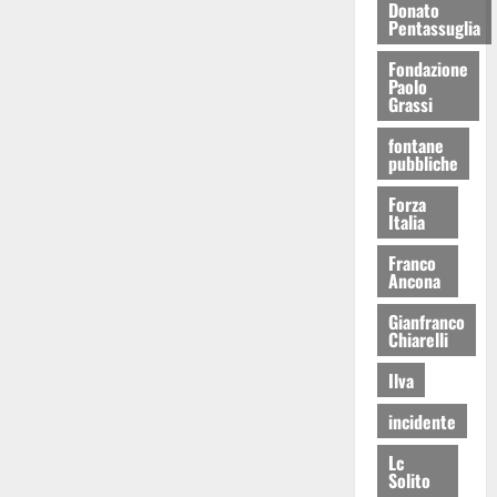
Donato
Pentassuglia
Fondazione
Paolo
Grassi
fontane
pubbliche
Forza
Italia
Franco
Ancona
Gianfranco
Chiarelli
Ilva
incidente
Lc
Solito