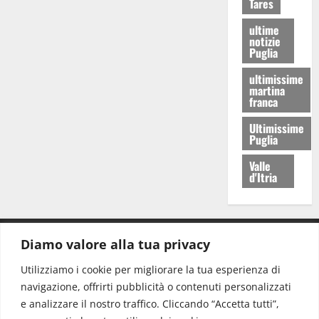
Tares
ultime
notizie
Puglia
ultimissime
martina
franca
Ultimissime
Puglia
Valle
d'Itria
Diamo valore alla tua privacy
CONTATTI.
Utilizziamo i cookie per migliorare la tua esperienza di
navigazione, offrirti pubblicità o contenuti personalizzati
Redazione:
redazione@www.martinasera.it
e analizzare il nostro traffico. Cliccando “Accetta tutti”,
Direttore:
direttore@www.martinasera.it