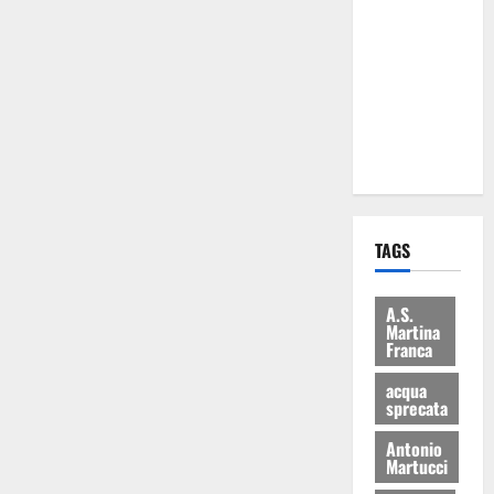
Martina
Franca: Il
sindaco non
ha fatto le
scuse alla
Lillo
TAGS
A.S.
Martina
Franca
acqua
sprecata
Antonio
Martucci