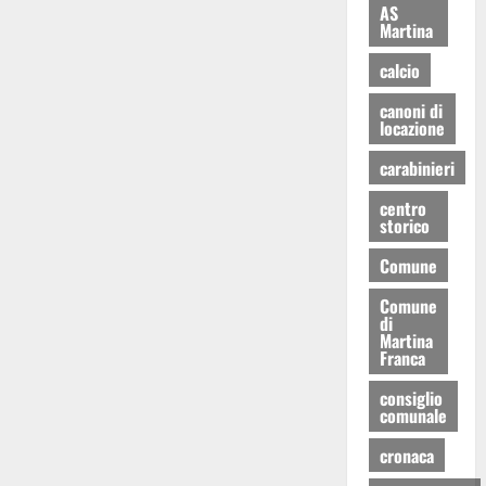
AS
Martina
calcio
canoni di
locazione
carabinieri
centro
storico
Comune
Comune
di
Martina
Franca
consiglio
comunale
cronaca