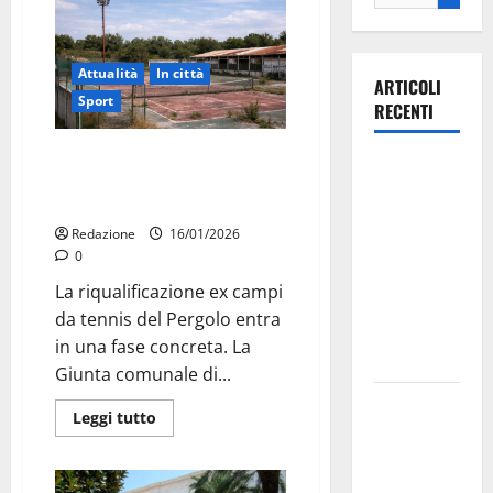
Attualità
In città
ARTICOLI
Sport
RECENTI
Martina Franca, via al project
Ospedale di
financing per riqualificare gli ex
Martina
campi da tennis del Pergolo
Franca,
Redazione
16/01/2026
Forza Italia
0
annuncia la
La riqualificazione ex campi
protesta:
da tennis del Pergolo entra
sit-in lunedì
in una fase concreta. La
10 agosto
Giunta comunale di...
Il Comune
Leggi tutto
di Martina
Franca
pubblica il