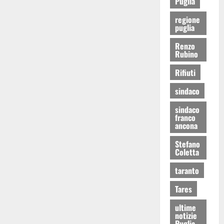
Puglia
regione
puglia
Renzo
Rubino
Rifiuti
sindaco
sindaco
franco
ancona
Stefano
Coletta
taranto
Tares
ultime
notizie
Puglia