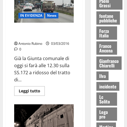
Paolo
Grassi
fontane
IN EVIDENZA
News
pubbliche
Ed il Comune mette gli uffici
Forza
Italia
sulla SS 172
Antonio Rubino
03/03/2016
Franco
0
Ancona
Già la Giunta comunale di
Gianfranco
Chiarelli
oggi si farà alle 12.30 sulla
SS.172 a ridosso del tratto
Ilva
di...
incidente
Leggi tutto
Lc
Solito
Lega
pro
Martina