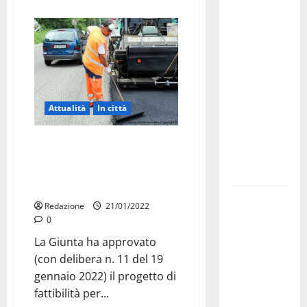
Martina
Franca
investe
sulle
famiglie: in
arrivo tre
seminari
Attualità
In città
dedicati ad
adolescenti,
La Giunta approva il progetto
genitori ed
per gli interventi di
empatia
manutenzione straordinaria di
strade comunali
Aeronautica
Redazione
21/01/2022
Militare, al
0
16° Stormo
La Giunta ha approvato
di Martina
(con delibera n. 11 del 19
Franca
gennaio 2022) il progetto di
consegnati
fattibilità per...
i Baschi Blu