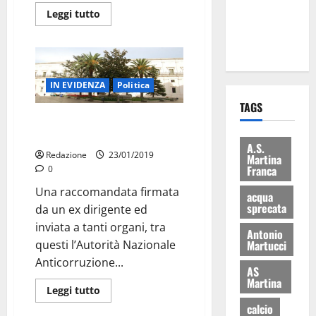
ai 15 nuovi
Leggi tutto
Fucilieri
dell’Aria
IN EVIDENZA
Politica
TAGS
Una nuova tegola per il
Comune?
A.S.
Redazione
23/01/2019
Martina
Franca
0
Una raccomandata firmata
acqua
sprecata
da un ex dirigente ed
inviata a tanti organi, tra
Antonio
questi l’Autorità Nazionale
Martucci
Anticorruzione...
AS
Martina
Leggi tutto
Attualità
calcio