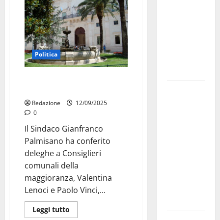
bando
alloggi ERP
2026:
domande
Politica
dal 26
agosto
Deleghe Consiglieri comunali e
La gara
nuova Giunta completata
ciclistica
Redazione
12/09/2025
0
dei Giochi
attraversa
Il Sindaco Gianfranco
Martina
Palmisano ha conferito
Franca:
deleghe a Consiglieri
ecco le
comunali della
strade
maggioranza, Valentina
interessate
Lenoci e Paolo Vinci,...
e gli orari
Leggi tutto