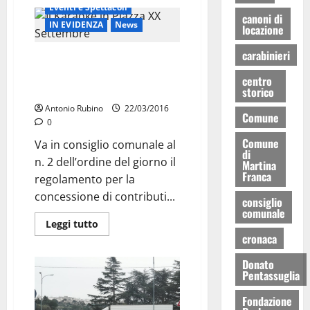
Eventi e Spettacoli
canoni di
IN EVIDENZA
News
locazione
carabinieri
Con questo regolamento mai
più grandi eventi a Martina
centro
Franca
storico
Antonio Rubino
22/03/2016
Comune
0
Comune
Va in consiglio comunale al
di
n. 2 dell’ordine del giorno il
Martina
Franca
regolamento per la
concessione di contributi...
consiglio
comunale
Leggi tutto
cronaca
Donato
Pentassuglia
Fondazione