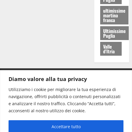
ultimissime
martina
franca
Ultimissime
Puglia
Valle
d'Itria
Diamo valore alla tua privacy
CONTATTI.
Utilizziamo i cookie per migliorare la tua esperienza di
navigazione, offrirti pubblicità o contenuti personalizzati
Redazione:
redazione@www.martinasera.it
e analizzare il nostro traffico. Cliccando “Accetta tutti”,
Direttore:
direttore@www.martinasera.it
acconsenti al nostro utilizzo dei cookie.
Info & Commerciale:
info@www.martinasera.it
Accettare tutto