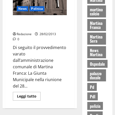
News
Politica
martina
calcio
Politecnico, interviene la giunta
Martina
Franca
comunale martinese
Redazione
28/02/2013
Martina
0
Sera
Di seguito il provvedimento
News
varato
Martina
dall’amministrazione
Ospedale
comunale di Martina
Franca: La Giunta
palazzo
ducale
Municipale nella riunione
del 28...
Pd
Pdl
Leggi tutto
polizia