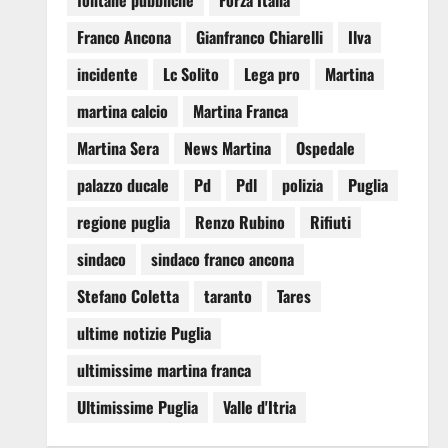
fontane pubbliche
Forza Italia
Franco Ancona
Gianfranco Chiarelli
Ilva
incidente
Lc Solito
Lega pro
Martina
martina calcio
Martina Franca
Martina Sera
News Martina
Ospedale
palazzo ducale
Pd
Pdl
polizia
Puglia
regione puglia
Renzo Rubino
Rifiuti
sindaco
sindaco franco ancona
Stefano Coletta
taranto
Tares
ultime notizie Puglia
ultimissime martina franca
Ultimissime Puglia
Valle d'Itria