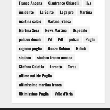
Franco Ancona
Gianfranco Chiarelli
Ilva
incidente
Lc Solito
Lega pro
Martina
martina calcio
Martina Franca
Martina Sera
News Martina
Ospedale
palazzo ducale
Pd
Pdl
polizia
Puglia
regione puglia
Renzo Rubino
Rifiuti
sindaco
sindaco franco ancona
Stefano Coletta
taranto
Tares
ultime notizie Puglia
ultimissime martina franca
Ultimissime Puglia
Valle d'Itria