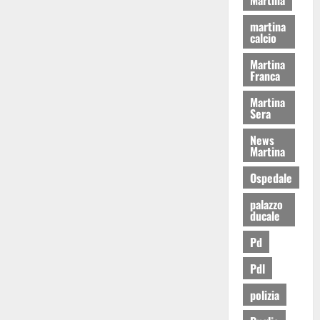
martina
calcio
Martina
Franca
Martina
Sera
News
Martina
Ospedale
palazzo
ducale
Pd
Pdl
polizia