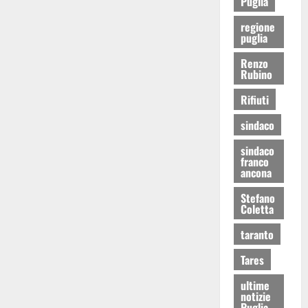
Puglia
regione
puglia
Renzo
Rubino
Rifiuti
sindaco
sindaco
franco
ancona
Stefano
Coletta
taranto
Tares
ultime
notizie
Puglia