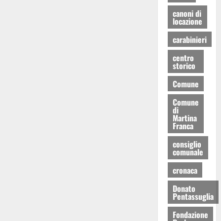
canoni di
locazione
carabinieri
centro
storico
Comune
Comune
di
Martina
Franca
consiglio
comunale
cronaca
Donato
Pentassuglia
Fondazione