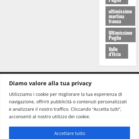
ultimissime
martina
franca
Ultimissime
Puglia
Valle
d'Itria
Diamo valore alla tua privacy
CONTATTI.
Utilizziamo i cookie per migliorare la tua esperienza di
navigazione, offrirti pubblicità o contenuti personalizzati
Redazione:
redazione@www.martinasera.it
e analizzare il nostro traffico. Cliccando “Accetta tutti”,
Direttore:
direttore@www.martinasera.it
acconsenti al nostro utilizzo dei cookie.
Info & Commerciale:
info@www.martinasera.it
Accettare tutto