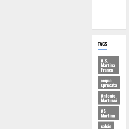
ai 15 nuovi
Fucilieri
dell’Aria
TAGS
A.S.
Martina
Franca
acqua
sprecata
Antonio
Martucci
AS
Martina
calcio