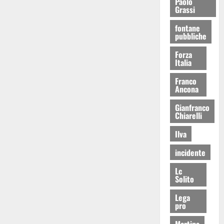
Paolo
Grassi
fontane
pubbliche
Forza
Italia
Franco
Ancona
Gianfranco
Chiarelli
Ilva
incidente
Lc
Solito
Lega
pro
Martina