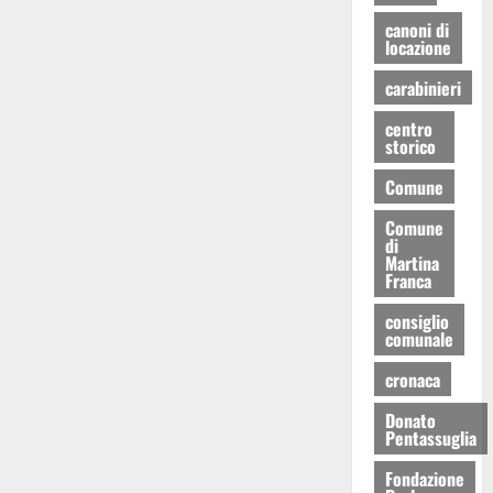
canoni di
locazione
carabinieri
centro
storico
Comune
Comune
di
Martina
Franca
consiglio
comunale
cronaca
Donato
Pentassuglia
Fondazione