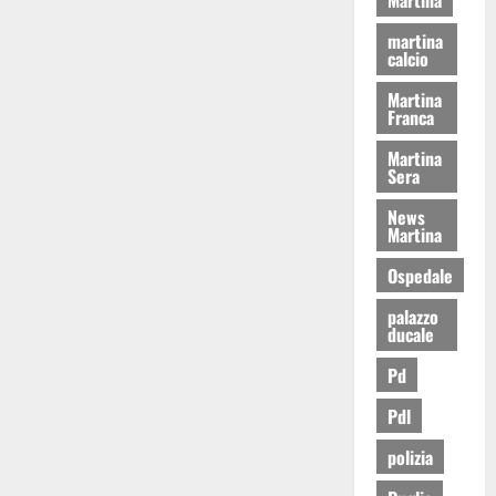
martina
calcio
Martina
Franca
Martina
Sera
News
Martina
Ospedale
palazzo
ducale
Pd
Pdl
polizia