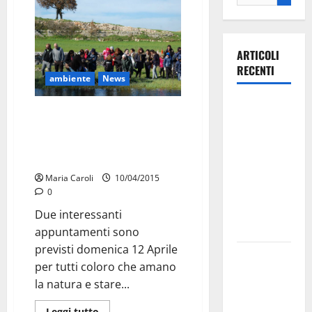
ARTICOLI
RECENTI
ambiente
News
Ospedale di
Una domenica con il WWF:
Martina
passeggiata naturalistica alla
Franca,
scoperta delle orchidee e degli
Forza Italia
anfibi della Murgia
annuncia la
Maria Caroli
10/04/2015
protesta:
0
sit-in lunedì
Due interessanti
10 agosto
appuntamenti sono
previsti domenica 12 Aprile
Il Comune
per tutti coloro che amano
di Martina
la natura e stare...
Franca
pubblica il
Leggi tutto