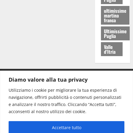
ultimissime
martina
franca
Ultimissime
Puglia
Valle
d'Itria
Diamo valore alla tua privacy
CONTATTI.
Utilizziamo i cookie per migliorare la tua esperienza di
navigazione, offrirti pubblicità o contenuti personalizzati
Redazione:
redazione@www.martinasera.it
e analizzare il nostro traffico. Cliccando “Accetta tutti”,
Direttore:
direttore@www.martinasera.it
acconsenti al nostro utilizzo dei cookie.
Info & Commerciale:
info@www.martinasera.it
Accettare tutto