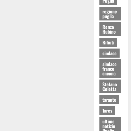
Puglia
regione
puglia
Renzo
Rubino
Rifiuti
sindaco
sindaco
franco
ancona
Stefano
Coletta
taranto
Tares
ultime
notizie
Puglia