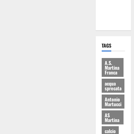
ai 15 nuovi
Fucilieri
dell’Aria
TAGS
A.S.
Martina
Franca
acqua
sprecata
Antonio
Martucci
AS
Martina
calcio