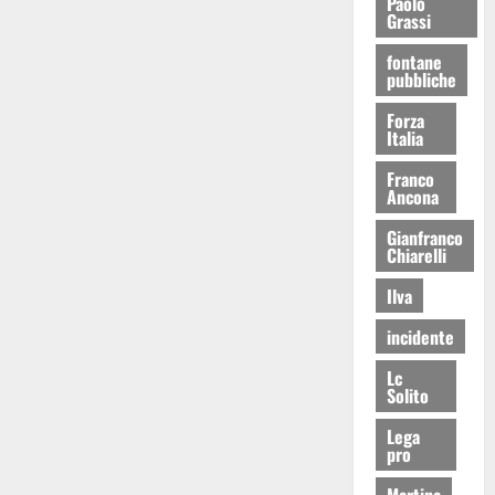
Paolo
Grassi
fontane
pubbliche
Forza
Italia
Franco
Ancona
Gianfranco
Chiarelli
Ilva
incidente
Lc
Solito
Lega
pro
Martina