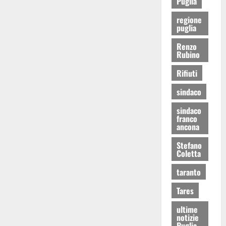
Puglia
regione
puglia
Renzo
Rubino
Rifiuti
sindaco
sindaco
franco
ancona
Stefano
Coletta
taranto
Tares
ultime
notizie
Puglia