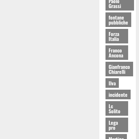
Paolo
Grassi
fontane
pubbliche
Forza
Italia
Franco
Ancona
Gianfranco
Chiarelli
Ilva
incidente
Lc
Solito
Lega
pro
Martina