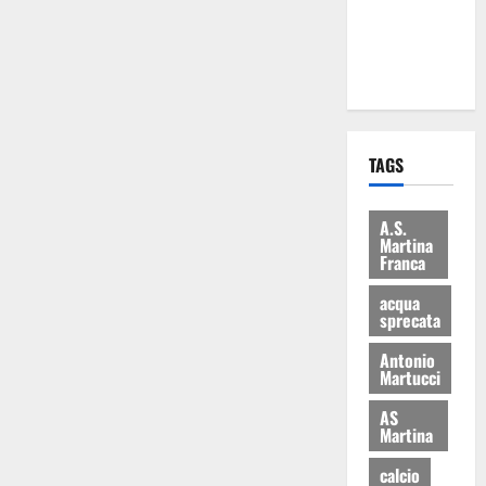
ai 15 nuovi
Fucilieri
dell’Aria
TAGS
A.S.
Martina
Franca
acqua
sprecata
Antonio
Martucci
AS
Martina
calcio