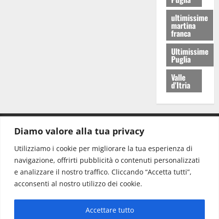
ultimissime
martina
franca
Ultimissime
Puglia
Valle
d'Itria
Diamo valore alla tua privacy
CONTATTI.
Utilizziamo i cookie per migliorare la tua esperienza di
navigazione, offrirti pubblicità o contenuti personalizzati
Redazione:
redazione@www.martinasera.it
e analizzare il nostro traffico. Cliccando “Accetta tutti”,
Direttore:
direttore@www.martinasera.it
acconsenti al nostro utilizzo dei cookie.
Info & Commerciale:
info@www.martinasera.it
Accettare tutto