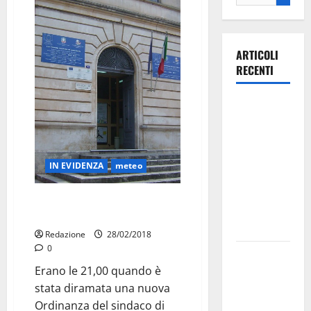
ARTICOLI
RECENTI
Ospedale di
Martina
Franca,
Forza Italia
IN EVIDENZA
meteo
annuncia la
protesta:
Chiusura scuole anche domani 1
sit-in lunedì
Marzo
10 agosto
Redazione
28/02/2018
0
Il Comune
Erano le 21,00 quando è
di Martina
stata diramata una nuova
Franca
Ordinanza del sindaco di
pubblica il