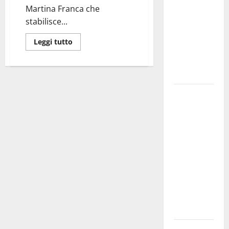
Martina Franca che
bando
stabilisce...
alloggi ERP
2026:
Leggi tutto
domande
dal 26
agosto
La gara
ciclistica
dei Giochi
attraversa
Martina
Franca:
ecco le
strade
interessate
e gli orari