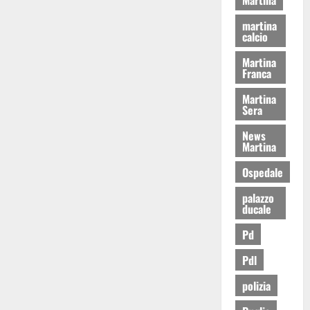
martina
calcio
Martina
Franca
Martina
Sera
News
Martina
Ospedale
palazzo
ducale
Pd
Pdl
polizia