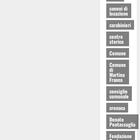
canoni di
locazione
carabinieri
centro
storico
Comune
Comune
di
Martina
Franca
consiglio
comunale
cronaca
Donato
Pentassuglia
Fondazione