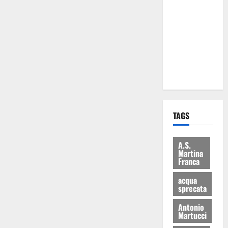
Martina
Franca: Il
sindaco non
ha fatto le
scuse alla
Lillo
TAGS
A.S.
Martina
Franca
acqua
sprecata
Antonio
Martucci