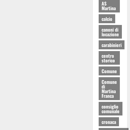
AS
Martina
calcio
canoni di
locazione
carabinieri
centro
storico
Comune
Comune
di
Martina
Franca
consiglio
comunale
cronaca