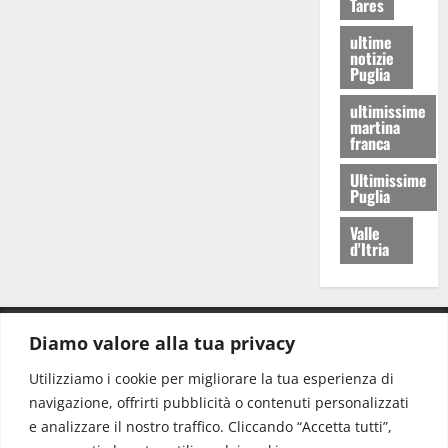
Tares
ultime
notizie
Puglia
ultimissime
martina
franca
Ultimissime
Puglia
Valle
d'Itria
Diamo valore alla tua privacy
CONTATTI.
Utilizziamo i cookie per migliorare la tua esperienza di
navigazione, offrirti pubblicità o contenuti personalizzati
Redazione:
redazione@www.martinasera.it
e analizzare il nostro traffico. Cliccando “Accetta tutti”,
Direttore:
direttore@www.martinasera.it