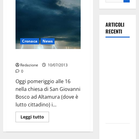
ARTICOLI
RECENTI
Cronaca
News
La gara
ciclistica
Giovanni, oggi funerali
dei Giochi
Redazione
10/07/2013
attraversa
0
Martina
Oggi pomeriggio alle 16
Franca:
nella chiesa di San Giovanni
ecco le
Bosco ad Altamura (dove è
strade
lutto cittadino) i...
interessate
e gli orari
Leggi tutto
Martina
Franca