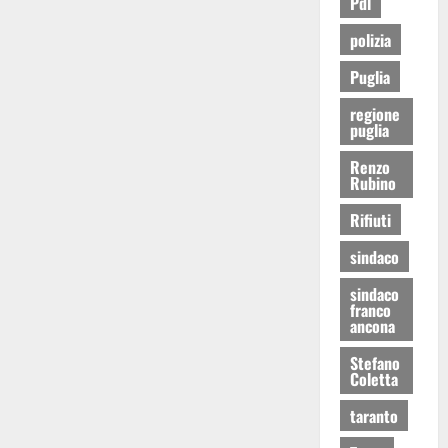
Pdl
polizia
Puglia
regione
puglia
Renzo
Rubino
Rifiuti
sindaco
sindaco
franco
ancona
Stefano
Coletta
taranto