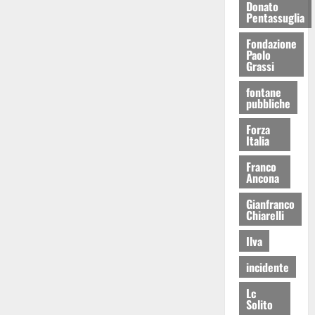
Donato
Pentassuglia
Fondazione
Paolo
Grassi
fontane
pubbliche
Forza
Italia
Franco
Ancona
Gianfranco
Chiarelli
Ilva
incidente
Lc
Solito