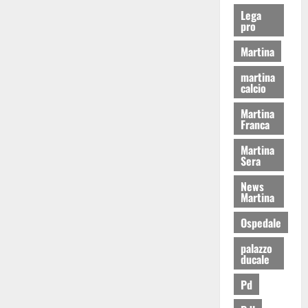
Lega
pro
Martina
martina
calcio
Martina
Franca
Martina
Sera
News
Martina
Ospedale
palazzo
ducale
Pd