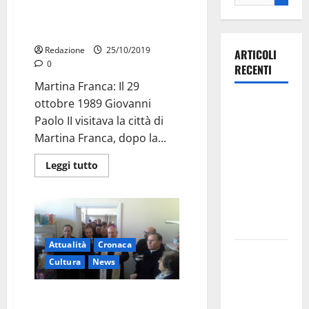
I trenta anni della visita di Papa
Giovanni Paolo II a Martina
Redazione
25/10/2019
ARTICOLI
0
RECENTI
Martina Franca: Il 29
ottobre 1989 Giovanni
Ospedale di
Paolo II visitava la città di
Martina
Martina Franca, dopo la...
Franca,
Forza Italia
Leggi tutto
annuncia la
protesta:
sit-in lunedì
10 agosto
Attualità
Cronaca
Il Comune
Cultura
News
di Martina
Franca
Oggi la messa del vescovo
pubblica il