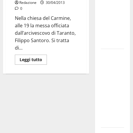
Redazione
30/04/2013
bando
0
alloggi ERP
Nella chiesa del Carmine,
2026:
alle 19 la messa officiata
domande
dall’arcivescovo di Taranto,
dal 26
Filippo Santoro. Si tratta
agosto
di...
La gara
Leggi tutto
ciclistica
dei Giochi
attraversa
Martina
Franca:
ecco le
strade
interessate
e gli orari