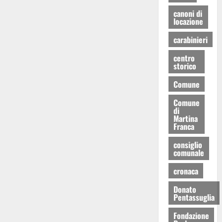
canoni di
locazione
carabinieri
centro
storico
Comune
Comune
di
Martina
Franca
consiglio
comunale
cronaca
Donato
Pentassuglia
Fondazione