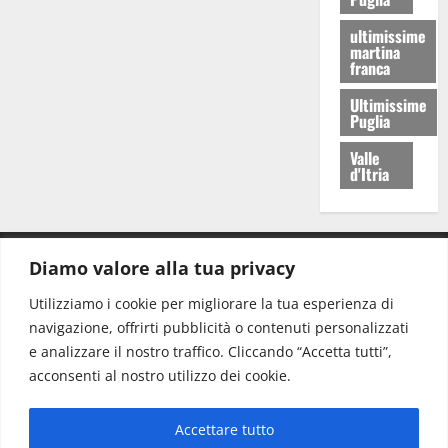
ultimissime
martina
franca
Ultimissime
Puglia
Valle
d'Itria
Diamo valore alla tua privacy
CONTATTI.
Utilizziamo i cookie per migliorare la tua esperienza di
navigazione, offrirti pubblicità o contenuti personalizzati
Redazione:
redazione@www.martinasera.it
e analizzare il nostro traffico. Cliccando “Accetta tutti”,
Direttore:
direttore@www.martinasera.it
acconsenti al nostro utilizzo dei cookie.
Info & Commerciale:
info@www.martinasera.it
Accettare tutto