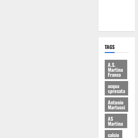
ai 15 nuovi
Fucilieri
dell’Aria
TAGS
A.S.
Martina
Franca
acqua
sprecata
Antonio
Martucci
AS
Martina
calcio