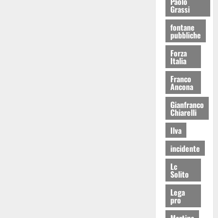
Paolo
Grassi
fontane
pubbliche
Forza
Italia
Franco
Ancona
Gianfranco
Chiarelli
Ilva
incidente
Lc
Solito
Lega
pro
Martina