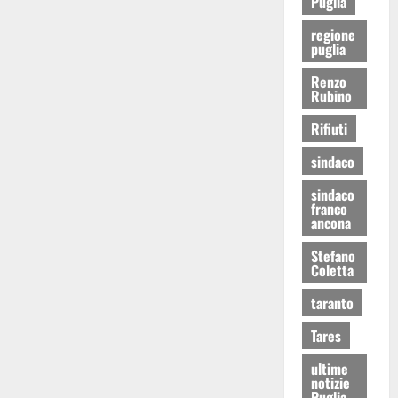
Puglia
regione
puglia
Renzo
Rubino
Rifiuti
sindaco
sindaco
franco
ancona
Stefano
Coletta
taranto
Tares
ultime
notizie
Puglia