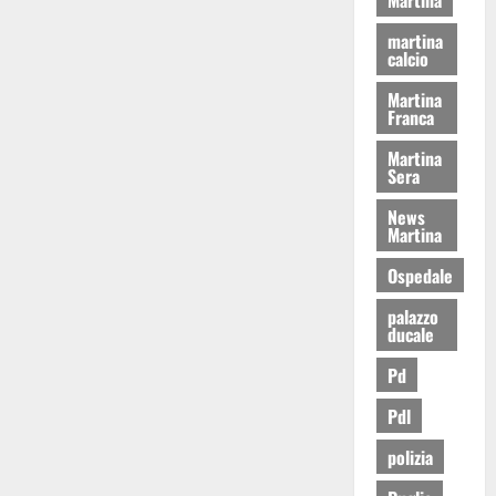
martina
calcio
Martina
Franca
Martina
Sera
News
Martina
Ospedale
palazzo
ducale
Pd
Pdl
polizia