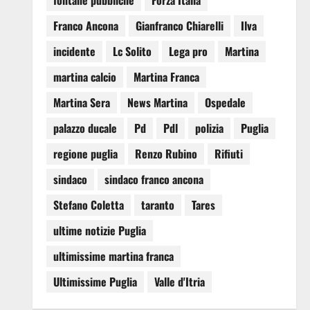
fontane pubbliche
Forza Italia
Franco Ancona
Gianfranco Chiarelli
Ilva
incidente
Lc Solito
Lega pro
Martina
martina calcio
Martina Franca
Martina Sera
News Martina
Ospedale
palazzo ducale
Pd
Pdl
polizia
Puglia
regione puglia
Renzo Rubino
Rifiuti
sindaco
sindaco franco ancona
Stefano Coletta
taranto
Tares
ultime notizie Puglia
ultimissime martina franca
Ultimissime Puglia
Valle d'Itria