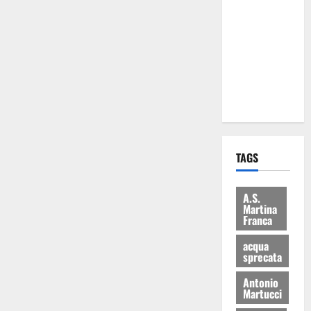
Martina
Franca: Il
sindaco non
ha fatto le
scuse alla
Lillo
TAGS
A.S.
Martina
Franca
acqua
sprecata
Antonio
Martucci