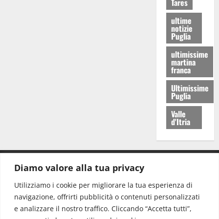
Tares
ultime
notizie
Puglia
ultimissime
martina
franca
Ultimissime
Puglia
Valle
d'Itria
Diamo valore alla tua privacy
CONTATTI.
Utilizziamo i cookie per migliorare la tua esperienza di
navigazione, offrirti pubblicità o contenuti personalizzati
Redazione:
redazione@www.martinasera.it
e analizzare il nostro traffico. Cliccando “Accetta tutti”,
Direttore:
direttore@www.martinasera.it