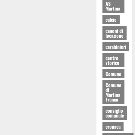
AS
Martina
calcio
canoni di
locazione
carabinieri
centro
storico
Comune
Comune
di
Martina
Franca
consiglio
comunale
cronaca