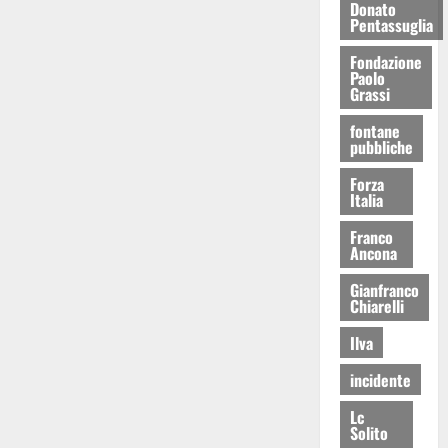
Donato
Pentassuglia
Fondazione
Paolo
Grassi
fontane
pubbliche
Forza
Italia
Franco
Ancona
Gianfranco
Chiarelli
Ilva
incidente
Lc
Solito