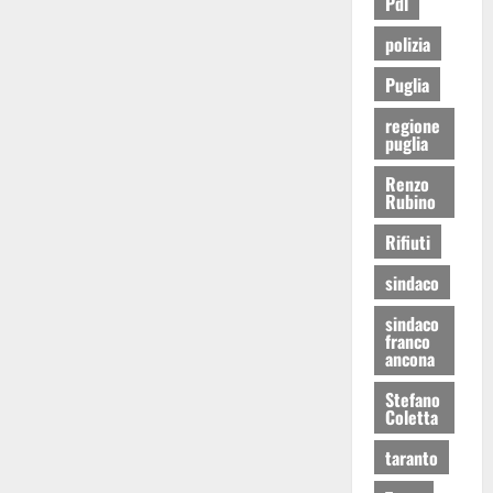
Pdl
polizia
Puglia
regione
puglia
Renzo
Rubino
Rifiuti
sindaco
sindaco
franco
ancona
Stefano
Coletta
taranto