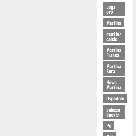
Lega
pro
Martina
martina
calcio
Martina
Franca
Martina
Sera
News
Martina
Ospedale
palazzo
ducale
Pd