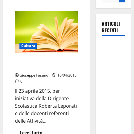
ARTICOLI
RECENTI
La gara
Cultura
ciclistica
dei Giochi
“Notte bianca del libro”
all’Istituto Chiarelli
attraversa
Martina
Giuseppe Fasano
16/04/2015
0
Franca:
ecco le
Il 23 aprile 2015, per
strade
iniziativa della Dirigente
interessate
Scolastica Roberta Leporati
e gli orari
e delle docenti referenti
delle Attività...
Martina
Franca
Leggi tutto