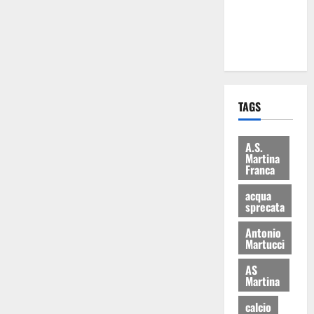
ai 15 nuovi
Fucilieri
dell’Aria
TAGS
A.S.
Martina
Franca
acqua
sprecata
Antonio
Martucci
AS
Martina
calcio