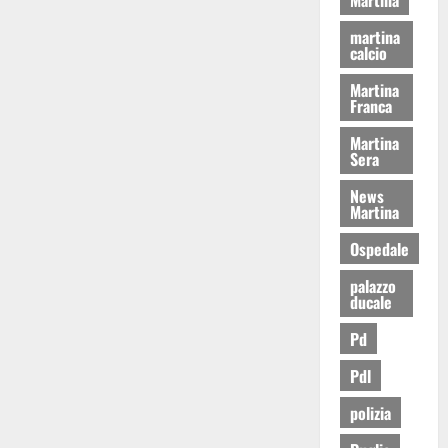
martina
calcio
Martina
Franca
Martina
Sera
News
Martina
Ospedale
palazzo
ducale
Pd
Pdl
polizia