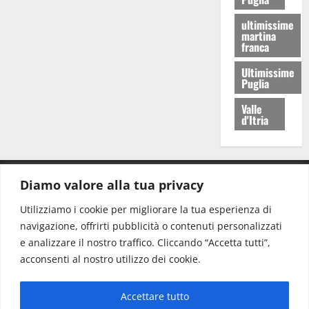
ultimissime
martina
franca
Ultimissime
Puglia
Valle
d'Itria
Diamo valore alla tua privacy
CONTATTI.
Utilizziamo i cookie per migliorare la tua esperienza di
navigazione, offrirti pubblicità o contenuti personalizzati
Redazione:
redazione@www.martinasera.it
e analizzare il nostro traffico. Cliccando “Accetta tutti”,
Direttore:
direttore@www.martinasera.it
acconsenti al nostro utilizzo dei cookie.
Info & Commerciale:
info@www.martinasera.it
Accettare tutto