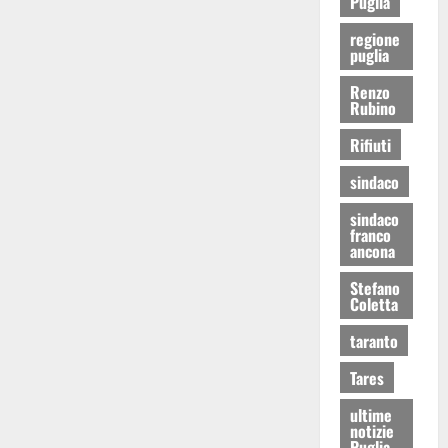
Puglia
regione
puglia
Renzo
Rubino
Rifiuti
sindaco
sindaco
franco
ancona
Stefano
Coletta
taranto
Tares
ultime
notizie
Puglia