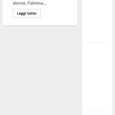
donne, Palmina...
bando
alloggi ERP
Leggi tutto
2026:
domande
dal 26
agosto
La gara
ciclistica
dei Giochi
attraversa
Martina
Franca:
ecco le
strade
interessate
e gli orari