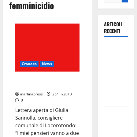
femminicidio
ARTICOLI
RECENTI
Ospedale di
Martina
Franca,
Cronaca
News
Forza Italia
annuncia la
“Più di duemila donne uccise in
protesta:
Italia dal 2000 al 2012”
sit-in lunedì
martinapress
25/11/2013
10 agosto
0
Lettera aperta di Giulia
Il Comune
Sannolla, consigliere
di Martina
comunale di Locorotondo:
Franca
“I miei pensieri vanno a due
pubblica il