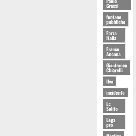
Paolo
Grassi
fontane
pubbliche
Forza
Italia
Franco
Ancona
Gianfranco
Chiarelli
Ilva
incidente
Lc
Solito
Lega
pro
Martina