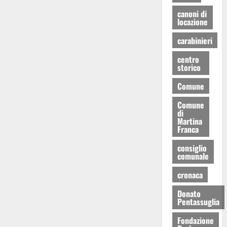
canoni di
locazione
carabinieri
centro
storico
Comune
Comune
di
Martina
Franca
consiglio
comunale
cronaca
Donato
Pentassuglia
Fondazione