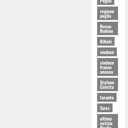
Puglia
regione
puglia
Renzo
Rubino
Rifiuti
sindaco
sindaco
franco
ancona
Stefano
Coletta
taranto
Tares
ultime
notizie
Puglia