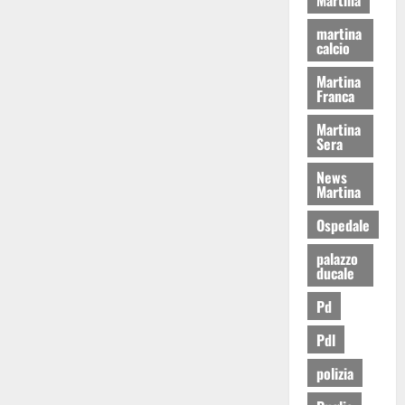
martina
calcio
Martina
Franca
Martina
Sera
News
Martina
Ospedale
palazzo
ducale
Pd
Pdl
polizia