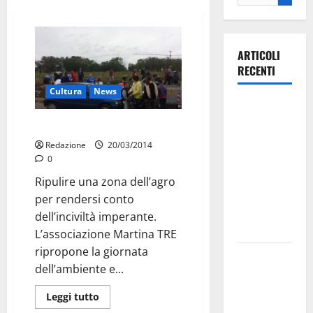
ARTICOLI
RECENTI
Cultura
News
Ospedale di
Martina
Una domenica ecologica
Franca,
Redazione
20/03/2014
Forza Italia
0
annuncia la
Ripulire una zona dell’agro
protesta:
per rendersi conto
sit-in lunedì
dell’inciviltà imperante.
10 agosto
L’associazione Martina TRE
ripropone la giornata
Il Comune
dell’ambiente e...
di Martina
Franca
Leggi tutto
pubblica il