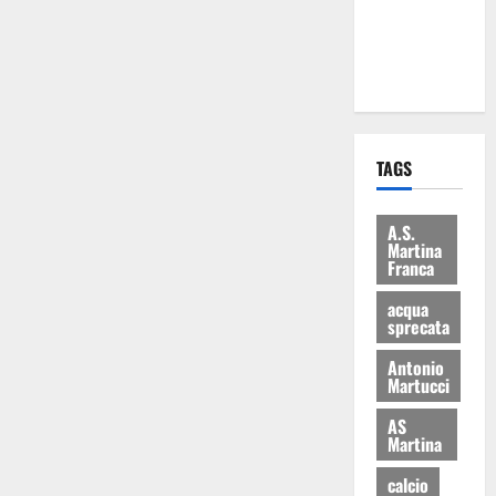
ai 15 nuovi
Fucilieri
dell’Aria
TAGS
A.S.
Martina
Franca
acqua
sprecata
Antonio
Martucci
AS
Martina
calcio