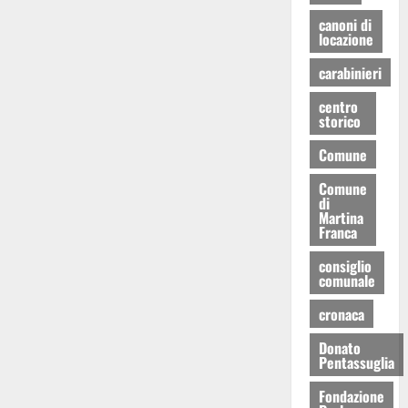
canoni di
locazione
carabinieri
centro
storico
Comune
Comune
di
Martina
Franca
consiglio
comunale
cronaca
Donato
Pentassuglia
Fondazione