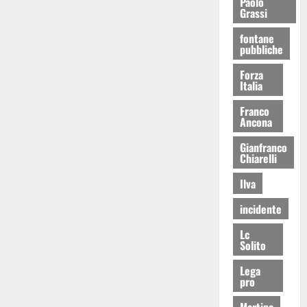
Paolo
Grassi
fontane
pubbliche
Forza
Italia
Franco
Ancona
Gianfranco
Chiarelli
Ilva
incidente
Lc
Solito
Lega
pro
Martina