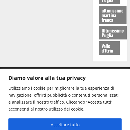
ultimissime
martina
franca
Ultimissime
Puglia
Valle
d'Itria
Diamo valore alla tua privacy
CONTATTI.
Utilizziamo i cookie per migliorare la tua esperienza di
navigazione, offrirti pubblicità o contenuti personalizzati
Redazione:
redazione@www.martinasera.it
e analizzare il nostro traffico. Cliccando “Accetta tutti”,
Direttore:
direttore@www.martinasera.it
acconsenti al nostro utilizzo dei cookie.
Info & Commerciale:
info@www.martinasera.it
Accettare tutto