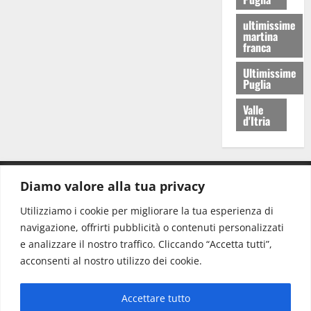
ultimissime
martina
franca
Ultimissime
Puglia
Valle
d'Itria
Diamo valore alla tua privacy
CONTATTI.
Utilizziamo i cookie per migliorare la tua esperienza di
navigazione, offrirti pubblicità o contenuti personalizzati
Redazione:
redazione@www.martinasera.it
e analizzare il nostro traffico. Cliccando “Accetta tutti”,
Direttore:
direttore@www.martinasera.it
acconsenti al nostro utilizzo dei cookie.
Info & Commerciale:
info@www.martinasera.it
Accettare tutto