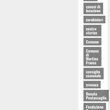
canoni di
locazione
carabinieri
centro
storico
Comune
Comune
di
Martina
Franca
consiglio
comunale
cronaca
Donato
Pentassuglia
Fondazione