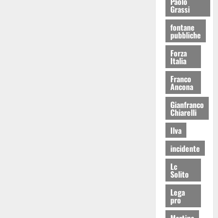
Paolo
Grassi
fontane
pubbliche
Forza
Italia
Franco
Ancona
Gianfranco
Chiarelli
Ilva
incidente
Lc
Solito
Lega
pro
Martina