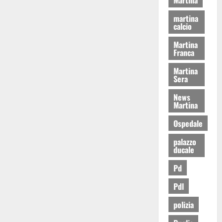
martina
calcio
Martina
Franca
Martina
Sera
News
Martina
Ospedale
palazzo
ducale
Pd
Pdl
polizia