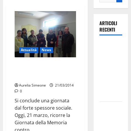
ARTICOLI
RECENTI
Ospedale di
Attualità
News
Martina
Franca,
Giornata contro la mafia, 14 aule
Forza Italia
scolastiche ricordano i nomi
annuncia la
delle vittime
protesta:
Aurelia Simeone
21/03/2014
sit-in lunedì
0
10 agosto
Si conclude una giornata
Il Comune
dal forte spessore sociale.
di Martina
Oggi, 21 marzo, ricorre la
Franca
Giornata della Memoria
pubblica il
contro...