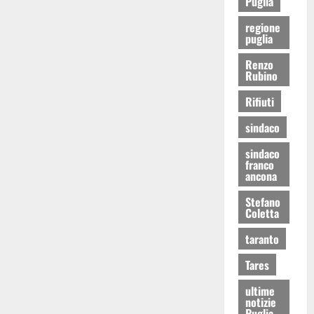
Puglia
regione
puglia
Renzo
Rubino
Rifiuti
sindaco
sindaco
franco
ancona
Stefano
Coletta
taranto
Tares
ultime
notizie
Puglia