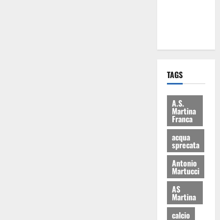
ai 15 nuovi
Fucilieri
dell’Aria
TAGS
A.S.
Martina
Franca
acqua
sprecata
Antonio
Martucci
AS
Martina
calcio