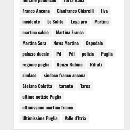
fontane pubbliche
Forza Italia
Franco Ancona
Gianfranco Chiarelli
Ilva
incidente
Lc Solito
Lega pro
Martina
martina calcio
Martina Franca
Martina Sera
News Martina
Ospedale
palazzo ducale
Pd
Pdl
polizia
Puglia
regione puglia
Renzo Rubino
Rifiuti
sindaco
sindaco franco ancona
Stefano Coletta
taranto
Tares
ultime notizie Puglia
ultimissime martina franca
Ultimissime Puglia
Valle d'Itria