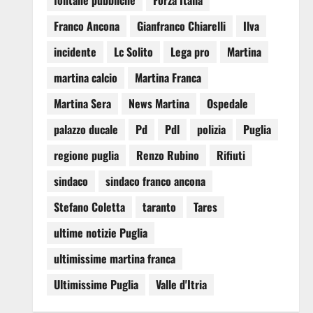
fontane pubbliche
Forza Italia
Franco Ancona
Gianfranco Chiarelli
Ilva
incidente
Lc Solito
Lega pro
Martina
martina calcio
Martina Franca
Martina Sera
News Martina
Ospedale
palazzo ducale
Pd
Pdl
polizia
Puglia
regione puglia
Renzo Rubino
Rifiuti
sindaco
sindaco franco ancona
Stefano Coletta
taranto
Tares
ultime notizie Puglia
ultimissime martina franca
Ultimissime Puglia
Valle d'Itria