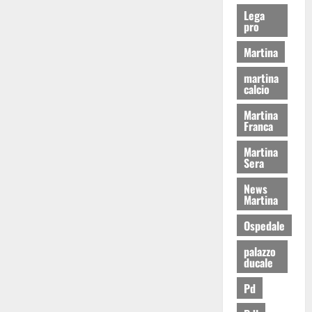
Lega
pro
Martina
martina
calcio
Martina
Franca
Martina
Sera
News
Martina
Ospedale
palazzo
ducale
Pd