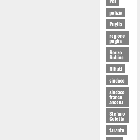
Pdl
polizia
Puglia
regione
puglia
Renzo
Rubino
Rifiuti
sindaco
sindaco
franco
ancona
Stefano
Coletta
taranto