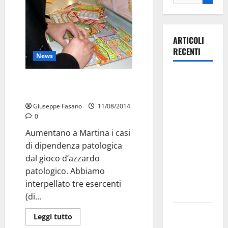
ARTICOLI
RECENTI
News
La gara
Ludopatìa a Martina: il “lotto”
ciclistica
uccide l’economia casalinga.
dei Giochi
Giuseppe Fasano
11/08/2014
attraversa
0
Martina
Aumentano a Martina i casi
Franca:
di dipendenza patologica
ecco le
dal gioco d’azzardo
strade
patologico. Abbiamo
interessate
interpellato tre esercenti
e gli orari
(di...
Martina
Leggi tutto
Franca