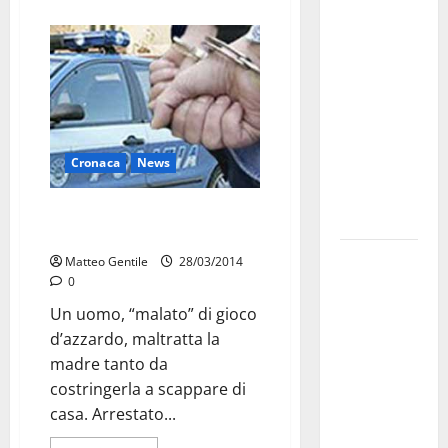
investe
sulle
famiglie: in
arrivo tre
seminari
dedicati ad
Cronaca
News
adolescenti,
genitori ed
“Malato” di gioco, maltratta la
empatia
madre: arrestato
Aeronautica
Matteo Gentile
28/03/2014
Militare, al
0
16° Stormo
Un uomo, “malato” di gioco
di Martina
d’azzardo, maltratta la
Franca
madre tanto da
consegnati
costringerla a scappare di
i Baschi Blu
casa. Arrestato...
ai 15 nuovi