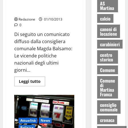
AS
Case chiuse, gioco d’azzardo:
Martina
Balsamo, firmare
calcio
Redazione
01/10/2013
0
canoni di
locazione
Di seguito un comunicato
diffuso dalla consigliera
carabinieri
comunale Magda Balsamo:
centro
Le vicende politiche
storico
nazionali degli ultimi
Comune
giorni...
Comune
Leggi tutto
di
Martina
Franca
consiglio
comunale
cronaca
Attualità
News
Politica