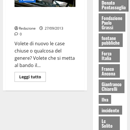
Donato
Pentassuglia
Gioco d’azzardo e case chiuse, si
Fondazione
firma al Comune
Paolo
Grassi
Redazione
27/09/2013
0
fontane
pubbliche
Volete di nuovo le case
chiuse o qualcosa del
Forza
Italia
genere? Volete che si metta
al bando il...
Franco
Ancona
Leggi tutto
Gianfranco
Chiarelli
Ilva
incidente
Lc
Solito