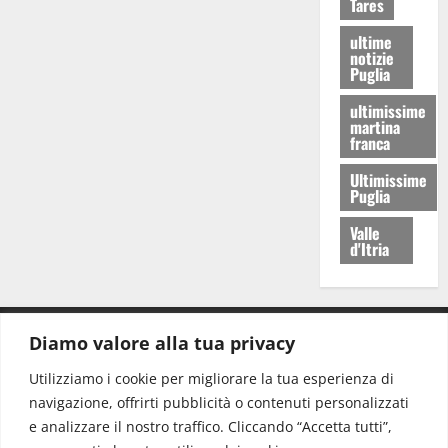
Tares
ultime
notizie
Puglia
ultimissime
martina
franca
Ultimissime
Puglia
Valle
d'Itria
Diamo valore alla tua privacy
CONTATTI.
Utilizziamo i cookie per migliorare la tua esperienza di
navigazione, offrirti pubblicità o contenuti personalizzati
Redazione:
redazione@www.martinasera.it
e analizzare il nostro traffico. Cliccando “Accetta tutti”,
Direttore:
direttore@www.martinasera.it