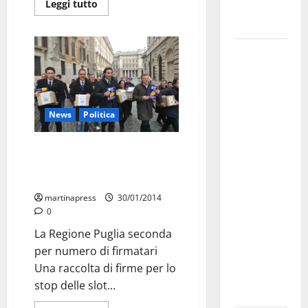
Leggi tutto
Fucilieri
dell’Aria
Martina
Franca,
Marraffa
attacca
News
Politica
Regione e
Comune:
Legge contro il gioco d’azzardo,
“Nuovi
centomila firme a sostegno
medici solo
della proposta IDV
a
martinapress
30/01/2014
novembre.
0
Faremo
La Regione Puglia seconda
accesso agli
per numero di firmatari
atti su Tari,
Una raccolta di firme per lo
rifiuti e
stop delle slot...
bilancio”