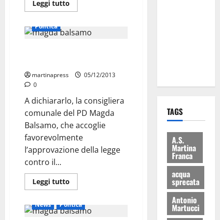
Leggi tutto
Martina
Cronaca
Cultura
News
Franca: Il
Politica
sindaco non
ha fatto le
“A Martina la ludopatia è in
scuse alla
aumento”
Lillo
martinapress
05/12/2013
0
A dichiararlo, la consigliera
TAGS
comunale del PD Magda
Balsamo, che accoglie
favorevolmente
A.S.
Martina
l’approvazione della legge
Franca
contro il...
acqua
sprecata
Leggi tutto
Antonio
News
Politica
Martucci