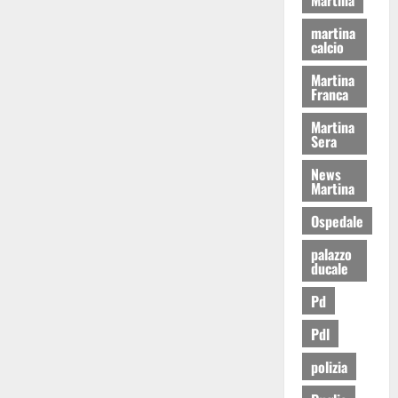
martina
calcio
Martina
Franca
Martina
Sera
News
Martina
Ospedale
palazzo
ducale
Pd
Pdl
polizia