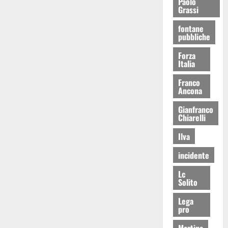
Paolo
Grassi
fontane
pubbliche
Forza
Italia
Franco
Ancona
Gianfranco
Chiarelli
Ilva
incidente
Lc
Solito
Lega
pro
Martina