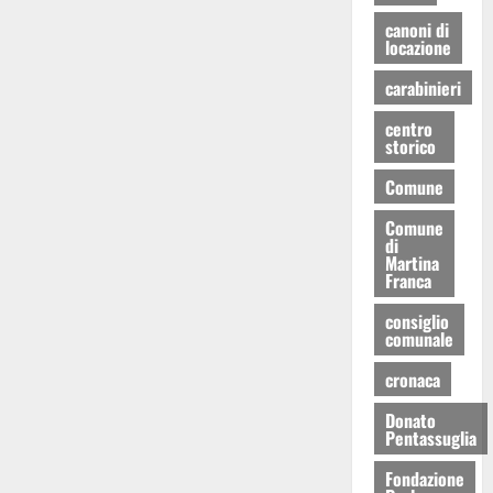
canoni di
locazione
carabinieri
centro
storico
Comune
Comune
di
Martina
Franca
consiglio
comunale
cronaca
Donato
Pentassuglia
Fondazione