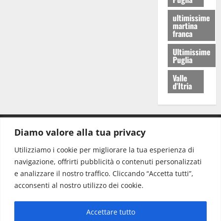
ultimissime
martina
franca
Ultimissime
Puglia
Valle
d'Itria
Diamo valore alla tua privacy
CONTATTI.
Utilizziamo i cookie per migliorare la tua esperienza di
navigazione, offrirti pubblicità o contenuti personalizzati
Redazione:
redazione@www.martinasera.it
e analizzare il nostro traffico. Cliccando “Accetta tutti”,
Direttore:
direttore@www.martinasera.it
acconsenti al nostro utilizzo dei cookie.
Info & Commerciale:
info@www.martinasera.it
Accettare tutto