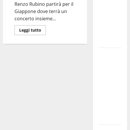
Renzo Rubino partirà per il
bando
Giappone dove terrà un
alloggi ERP
concerto insieme...
2026:
domande
Leggi tutto
dal 26
agosto
La gara
ciclistica
dei Giochi
attraversa
Martina
Franca:
ecco le
strade
interessate
e gli orari