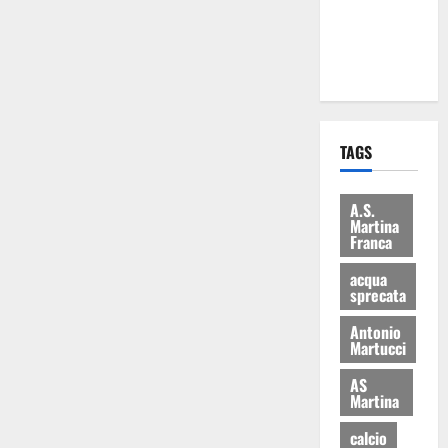
ai 15 nuovi
Fucilieri
dell’Aria
TAGS
A.S.
Martina
Franca
acqua
sprecata
Antonio
Martucci
AS
Martina
calcio