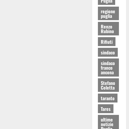
Puglia
regione
puglia
Renzo
Rubino
Rifiuti
sindaco
sindaco
franco
ancona
Stefano
Coletta
taranto
Tares
ultime
notizie
Puglia