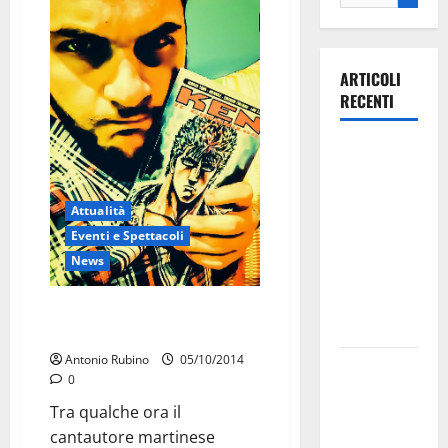
ARTICOLI
RECENTI
Ospedale di
Martina
Franca,
Attualità
Forza Italia
Eventi e Spettacoli
annuncia la
News
protesta:
sit-in lunedì
Renzo Rubino parte oggi per il
10 agosto
Giappone
Antonio Rubino
05/10/2014
Il Comune
0
di Martina
Tra qualche ora il
Franca
cantautore martinese
pubblica il