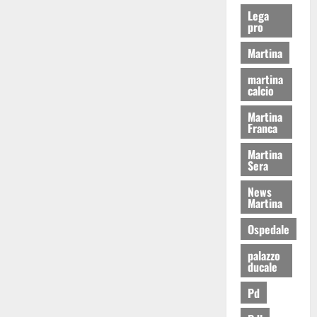
Lega
pro
Martina
martina
calcio
Martina
Franca
Martina
Sera
News
Martina
Ospedale
palazzo
ducale
Pd