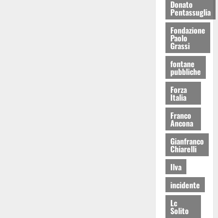
Donato
Pentassuglia
Fondazione
Paolo
Grassi
fontane
pubbliche
Forza
Italia
Franco
Ancona
Gianfranco
Chiarelli
Ilva
incidente
Lc
Solito