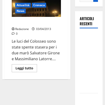
Attualità
Cronaca
News
ARTICOLI
Marò, Colosseo spento
RECENTI
Redazione
03/04/2013
0
La gara
Le luci del Colosseo sono
ciclistica
state spente stasera per i
dei Giochi
due marò Salvatore Girone
attraversa
e Massimiliano Latorre....
Martina
Franca:
Leggi tutto
ecco le
strade
interessate
e gli orari
Martina
Franca