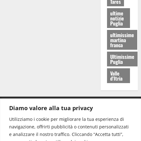
Tares
ultime
notizie
Puglia
ultimissime
martina
franca
Ultimissime
Puglia
Valle
d'Itria
Diamo valore alla tua privacy
CONTATTI.
Utilizziamo i cookie per migliorare la tua esperienza di
navigazione, offrirti pubblicità o contenuti personalizzati
Redazione:
redazione@www.martinasera.it
e analizzare il nostro traffico. Cliccando “Accetta tutti”,
Direttore:
direttore@www.martinasera.it