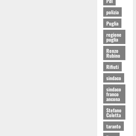
Pdl
polizia
Puglia
regione
puglia
Renzo
Rubino
Rifiuti
sindaco
sindaco
franco
ancona
Stefano
Coletta
taranto