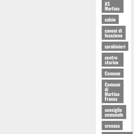
AS
Martina
calcio
canoni di
locazione
carabinieri
centro
storico
Comune
Comune
di
Martina
Franca
consiglio
comunale
cronaca