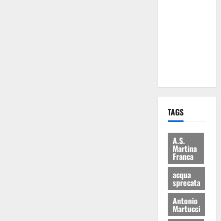
Martina
Franca: Il
sindaco non
ha fatto le
scuse alla
Lillo
TAGS
A.S.
Martina
Franca
acqua
sprecata
Antonio
Martucci