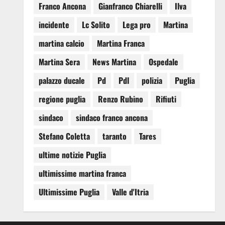
Franco Ancona
Gianfranco Chiarelli
Ilva
incidente
Lc Solito
Lega pro
Martina
martina calcio
Martina Franca
Martina Sera
News Martina
Ospedale
palazzo ducale
Pd
Pdl
polizia
Puglia
regione puglia
Renzo Rubino
Rifiuti
sindaco
sindaco franco ancona
Stefano Coletta
taranto
Tares
ultime notizie Puglia
ultimissime martina franca
Ultimissime Puglia
Valle d'Itria