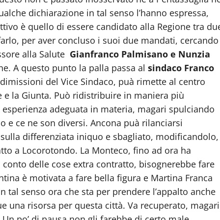
qualche dichiarazione in tal senso l’hanno espressa,
ttivo è quello di essere candidato alla Regione tra du
farlo, per aver concluso i suoi due mandati, cercando
essore alla Salute
Gianfranco Palmisano e Nunzia
e. A questo punto la palla passa al
sindaco Franco
e dimissioni del Vice Sindaco, puà rimette al centro
 e la Giunta. Può ridistribuire in maniera più
n esperienza adeguata in materia, magari spulciando
o e ce ne son diversi. Ancona puà rilanciarsi
lla differenziata iniquo e sbagliato, modificandolo,
atto a Locorotondo. La Monteco, fino ad ora ha
l conto delle cose extra contratto, bisognerebbe fare
tina è motivata a fare bella figura e Martina Franca
in tal senso ora che sta per prendere l’appalto anche
 una risorsa per questa città. Va recuperato, magari
. Un po’ di pausa non gli farebbe di certo male.