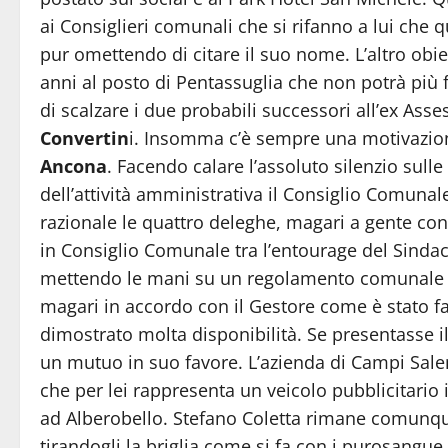
ai Consiglieri comunali che si rifanno a lui che 
pur omettendo di citare il suo nome. L’altro obie
anni al posto di Pentassuglia che non potrà più 
di scalzare i due probabili successori all’ex Ass
Convertin
i. Insomma c’è sempre una motivazion
Ancona
. Facendo calare l’assoluto silenzio sull
dell’attività amministrativa il Consiglio Comunale
razionale le quattro deleghe, magari a gente co
in Consiglio Comunale tra l’entourage del Sindac
mettendo le mani su un regolamento comunale su
magari in accordo con il Gestore come è stato f
dimostrato molta disponibilità. Se presentasse i
un mutuo in suo favore. L’azienda di Campi Salen
che per lei rappresenta un veicolo pubblicitario 
ad Alberobello. Stefano Coletta rimane comunque
tirandogli la briglia come si fa con i purosangue