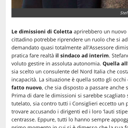
Stef
Le dimissioni di Coletta
aprirebbero un nuovo sc
cittadino potrebbe riprendere un ruolo che si ad
demandato quasi totalmente all’Assessore dimis
pratica fare realtà
il sindaco ad interim
. Stefa
voluto gestire in assoluta autonomia.
Quella al
sia scelto un consulente del Nord Italia che costa
incapacità. La situazione è quella sotto gli occhi 
fatto nuovo
, che sia disposto a passare anche s
Prima di dare le dimissioni si sarebbe scagliato 
tutelato, sia contro tutti i Consiglieri eccetto un 
trovare accusando i dirigenti ed i loro ‘lauti stip
centrasse. Eppure, tutti lo hanno sempre appog
primo momento in cui si è dimesso che la sua fo