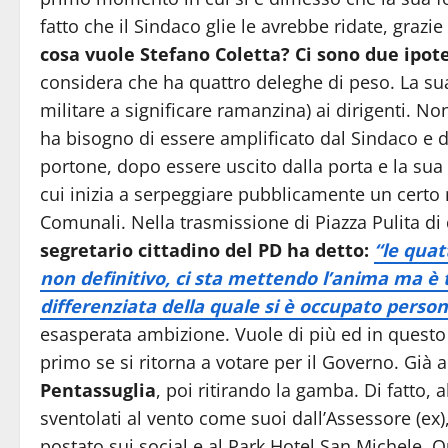
fatto che il Sindaco glie le avrebbe ridate, graz
cosa vuole Stefano Coletta?
Ci sono due ipote
considera che ha quattro deleghe di peso. La su
militare a significare ramanzina) ai dirigenti.
ha bisogno di essere amplificato dal Sindaco e da
portone, dopo essere uscito dalla porta e la su
cui inizia a serpeggiare pubblicamente un certo 
Comunali. Nella trasmissione di Piazza Pulita di
segretario cittadino del PD ha detto:
“le quat
non definitivo, ci sta mettendo l’anima ma è t
differenziata della quale si è occupato pers
esasperata ambizione. Vuole di più ed in questo 
primo se si ritorna a votare per il Governo. Già
Pentassuglia
, poi ritirando la gamba. Di fatto,
sventolati al vento come suoi dall’Assessore (ex)
postato sui social e al Park Hotel San Michele.