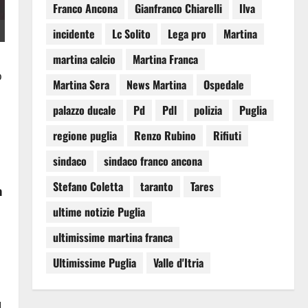
Franco Ancona
Gianfranco Chiarelli
Ilva
incidente
Lc Solito
Lega pro
Martina
martina calcio
Martina Franca
o
Martina Sera
News Martina
Ospedale
palazzo ducale
Pd
Pdl
polizia
Puglia
regione puglia
Renzo Rubino
Rifiuti
sindaco
sindaco franco ancona
Stefano Coletta
taranto
Tares
n
ultime notizie Puglia
ultimissime martina franca
Ultimissime Puglia
Valle d'Itria
l