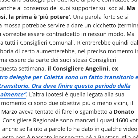
ie anche al consenso dei suoi supporter sui social.
Ma
si, la prima è ‘più potere’.
Una parola forte se si
a mossa potrebbe servire a dare un cicchetto (termin
 Non vorrebbe essere contraddetto in nessun modo. Ma
 tutti i Consiglieri Comunali. Rientrerebbe quindi da
a boria di certo aumenterebbe, nel preciso momento i
malessere da parte dei suoi stessi Consiglieri
 questa settimana
, il Consigliere Angelini, ex
tro deleghe per Coletta sono un fatto transitorio 
ransitorio. Ora deve finire questo periodo della
onalmente”
. L’altra ipotesi è quella legata alla sua
momento ci sono due obiettivi più o meno vicini, il
 a Marzo aveva tentato di fare lo sgambetto a
Donato
 al Consigliere Regionale sono mancati i quasi 1600 vot
, anche se l’aiuto a parole lo ha dato in qualche video
 Questo non è passato inosservato né a Pentassuglia n