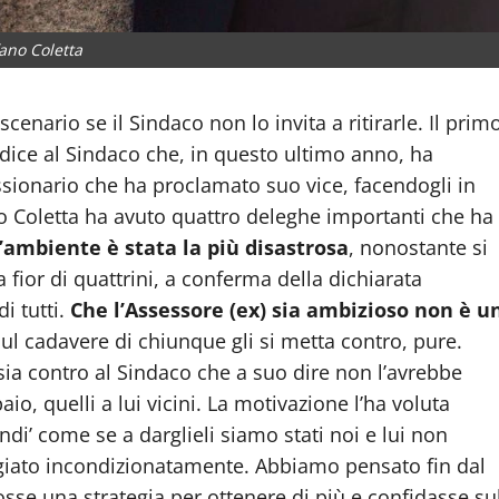
ano Coletta
enario se il Sindaco non lo invita a ritirarle. Il prim
dice al Sindaco che, in questo ultimo anno, ha
sionario che ha proclamato suo vice, facendogli in
no Coletta ha avuto quattro deleghe importanti che ha
l’ambiente è stata la più disastrosa
, nonostante si
 fior di quattrini, a conferma della dichiarata
di tutti.
Che l’Assessore (ex) sia ambizioso non è u
ul cadavere di chiunque gli si metta contro, pure.
sia contro al Sindaco che a suo dire non l’avrebbe
paio, quelli a lui vicini. La motivazione l’ha voluta
endi’ come se a darglieli siamo stati noi e lui non
giato incondizionatamente. Abbiamo pensato fin dal
sse una strategia per ottenere di più e confidasse su