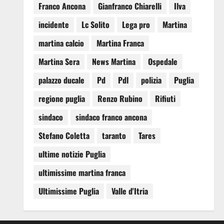
Franco Ancona
Gianfranco Chiarelli
Ilva
incidente
Lc Solito
Lega pro
Martina
martina calcio
Martina Franca
Martina Sera
News Martina
Ospedale
palazzo ducale
Pd
Pdl
polizia
Puglia
regione puglia
Renzo Rubino
Rifiuti
sindaco
sindaco franco ancona
Stefano Coletta
taranto
Tares
ultime notizie Puglia
ultimissime martina franca
Ultimissime Puglia
Valle d'Itria