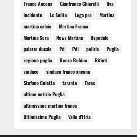
Franco Ancona
Gianfranco Chiarelli
Ilva
incidente
Lc Solito
Lega pro
Martina
martina calcio
Martina Franca
Martina Sera
News Martina
Ospedale
palazzo ducale
Pd
Pdl
polizia
Puglia
regione puglia
Renzo Rubino
Rifiuti
sindaco
sindaco franco ancona
Stefano Coletta
taranto
Tares
ultime notizie Puglia
ultimissime martina franca
Ultimissime Puglia
Valle d'Itria