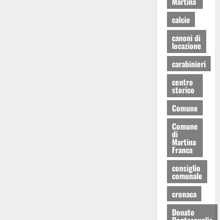
Martina
calcio
canoni di
locazione
carabinieri
centro
storico
Comune
Comune
di
Martina
Franca
consiglio
comunale
cronaca
Donato
Pentassuglia