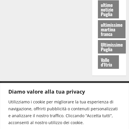
ultime
notizie
Puglia
ultimissime
martina
franca
Ultimissime
Puglia
Valle
d'Itria
Diamo valore alla tua privacy
CONTATTI.
Utilizziamo i cookie per migliorare la tua esperienza di
navigazione, offrirti pubblicità o contenuti personalizzati
Redazione:
redazione@www.martinasera.it
e analizzare il nostro traffico. Cliccando “Accetta tutti”,
Direttore:
direttore@www.martinasera.it
acconsenti al nostro utilizzo dei cookie.
Info & Commerciale:
info@www.martinasera.it