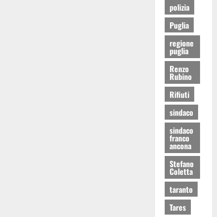
polizia
Puglia
regione
puglia
Renzo
Rubino
Rifiuti
sindaco
sindaco
franco
ancona
Stefano
Coletta
taranto
Tares