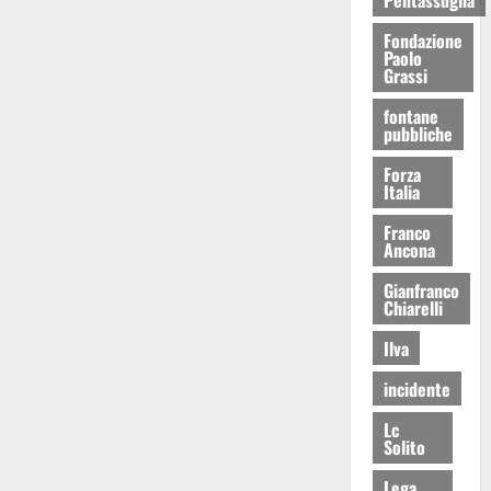
Fondazione
Paolo
Grassi
fontane
pubbliche
Forza
Italia
Franco
Ancona
Gianfranco
Chiarelli
Ilva
incidente
Lc
Solito
Lega