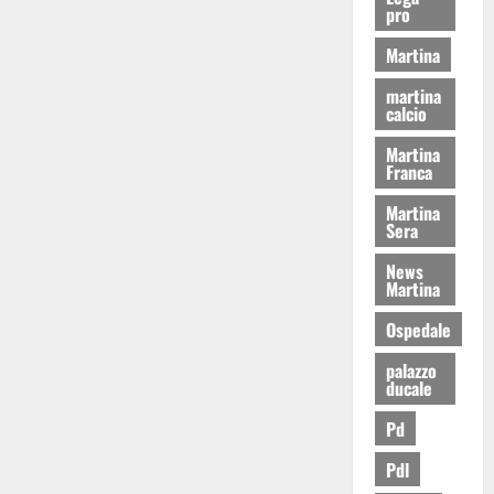
pro
Martina
martina
calcio
Martina
Franca
Martina
Sera
News
Martina
Ospedale
palazzo
ducale
Pd
Pdl