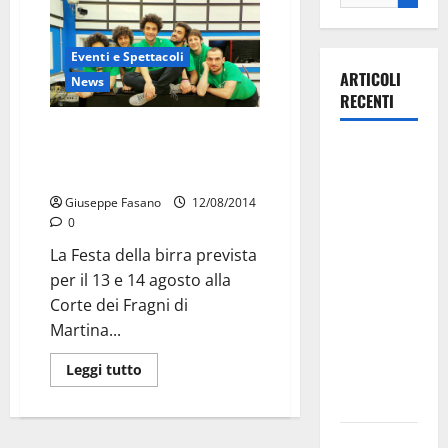
Eventi e Spettacoli
ARTICOLI
News
RECENTI
Festa della Birra: quattro giorni
Martina
dal 25 al 28 settembre in Villa
Garibaldi
Franca
investe
Giuseppe Fasano
12/08/2014
0
sulle
famiglie: in
La Festa della birra prevista
arrivo tre
per il 13 e 14 agosto alla
seminari
Corte dei Fragni di
dedicati ad
Martina...
adolescenti,
Leggi tutto
genitori ed
empatia
Aeronautica