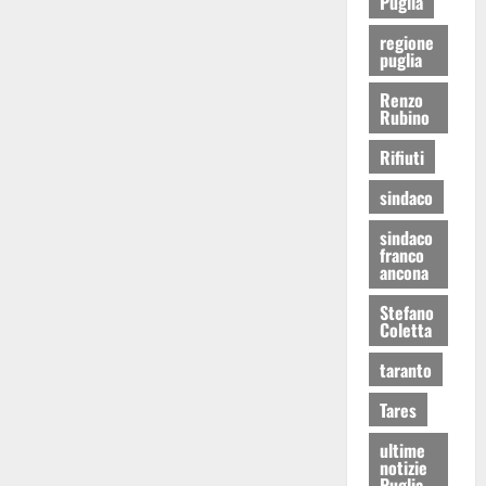
Puglia
regione
puglia
Renzo
Rubino
Rifiuti
sindaco
sindaco
franco
ancona
Stefano
Coletta
taranto
Tares
ultime
notizie
Puglia