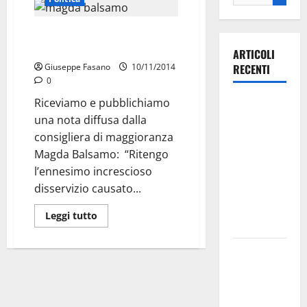
Magda Balsamo (PD) contro la
gestione dei tributi
ARTICOLI
Giuseppe Fasano
10/11/2014
RECENTI
0
Riceviamo e pubblichiamo
Ospedale di
una nota diffusa dalla
Martina
consigliera di maggioranza
Franca,
Magda Balsamo: “Ritengo
Forza Italia
l’ennesimo increscioso
annuncia la
disservizio causato...
protesta:
sit-in lunedì
Leggi tutto
10 agosto
Il Comune
di Martina
Franca
pubblica il