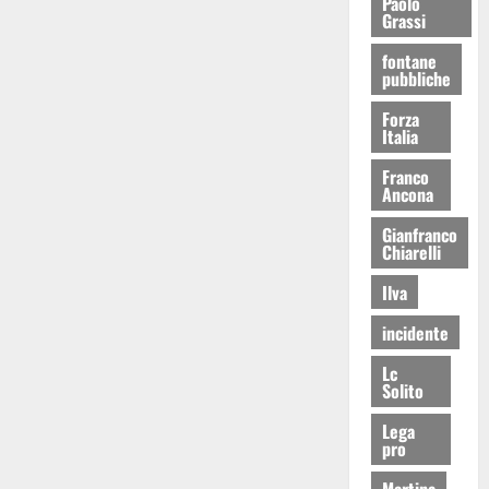
Paolo
Grassi
fontane
pubbliche
Forza
Italia
Franco
Ancona
Gianfranco
Chiarelli
Ilva
incidente
Lc
Solito
Lega
pro
Martina