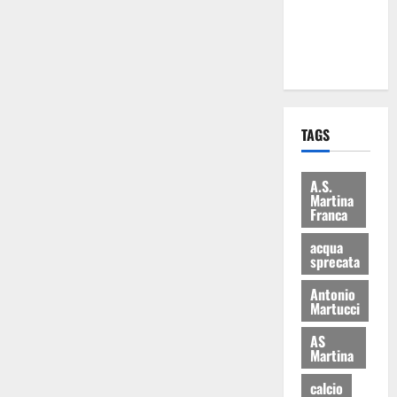
ai 15 nuovi
Fucilieri
dell’Aria
TAGS
A.S.
Martina
Franca
acqua
sprecata
Antonio
Martucci
AS
Martina
calcio