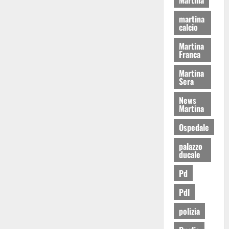
martina
calcio
Martina
Franca
Martina
Sera
News
Martina
Ospedale
palazzo
ducale
Pd
Pdl
polizia