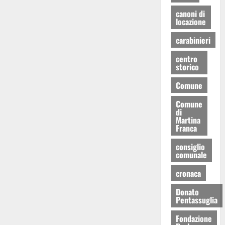
canoni di
locazione
carabinieri
centro
storico
Comune
Comune
di
Martina
Franca
consiglio
comunale
cronaca
Donato
Pentassuglia
Fondazione