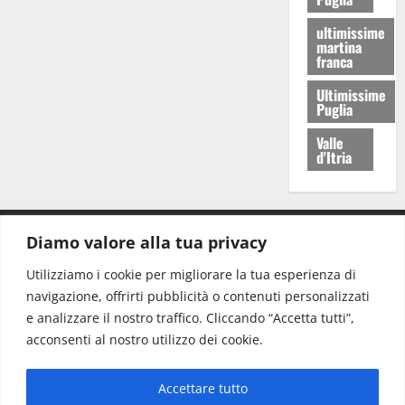
ultimissime
martina
franca
Ultimissime
Puglia
Valle
d'Itria
Diamo valore alla tua privacy
CONTATTI.
Utilizziamo i cookie per migliorare la tua esperienza di
navigazione, offrirti pubblicità o contenuti personalizzati
Redazione:
redazione@www.martinasera.it
e analizzare il nostro traffico. Cliccando “Accetta tutti”,
Direttore:
direttore@www.martinasera.it
acconsenti al nostro utilizzo dei cookie.
Info & Commerciale:
info@www.martinasera.it
Accettare tutto