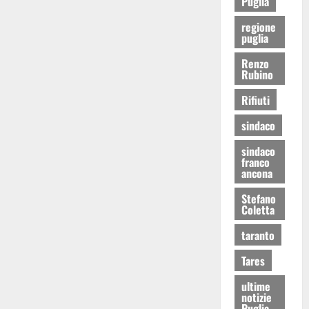
Puglia
regione
puglia
Renzo
Rubino
Rifiuti
sindaco
sindaco
franco
ancona
Stefano
Coletta
taranto
Tares
ultime
notizie
Puglia