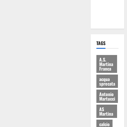
ai 15 nuovi
Fucilieri
dell’Aria
TAGS
A.S.
Martina
Franca
acqua
sprecata
Antonio
Martucci
AS
Martina
calcio