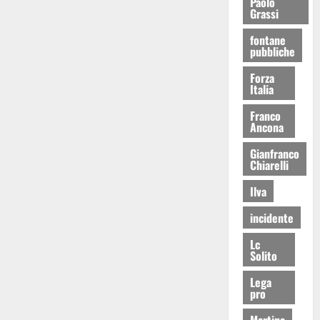
Paolo
Grassi
fontane
pubbliche
Forza
Italia
Franco
Ancona
Gianfranco
Chiarelli
Ilva
incidente
Lc
Solito
Lega
pro
Martina