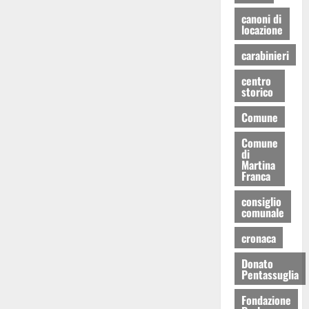
canoni di
locazione
carabinieri
centro
storico
Comune
Comune
di
Martina
Franca
consiglio
comunale
cronaca
Donato
Pentassuglia
Fondazione