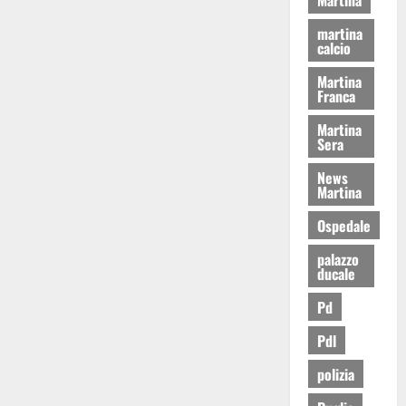
martina
calcio
Martina
Franca
Martina
Sera
News
Martina
Ospedale
palazzo
ducale
Pd
Pdl
polizia