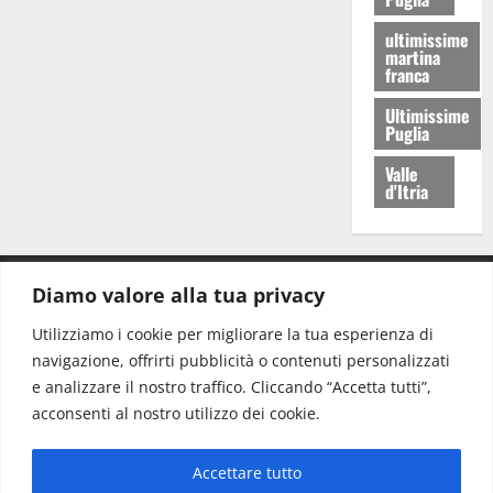
ultimissime
martina
franca
Ultimissime
Puglia
Valle
d'Itria
Diamo valore alla tua privacy
CONTATTI.
Utilizziamo i cookie per migliorare la tua esperienza di
navigazione, offrirti pubblicità o contenuti personalizzati
Redazione:
redazione@www.martinasera.it
e analizzare il nostro traffico. Cliccando “Accetta tutti”,
Direttore:
direttore@www.martinasera.it
acconsenti al nostro utilizzo dei cookie.
Info & Commerciale:
info@www.martinasera.it
Accettare tutto