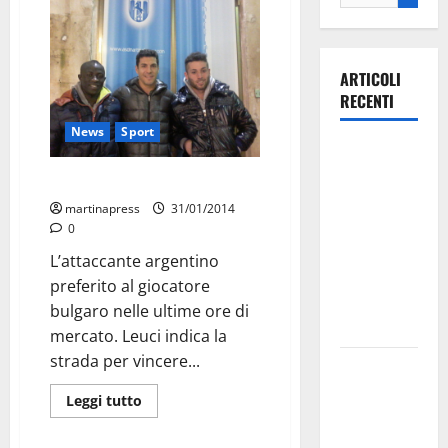
ARTICOLI
RECENTI
News
Sport
Ospedale di
Martina
Martina, Masini sì, Hristov no
Franca,
martinapress
31/01/2014
Forza Italia
0
annuncia la
L’attaccante argentino
protesta:
preferito al giocatore
sit-in lunedì
bulgaro nelle ultime ore di
10 agosto
mercato. Leuci indica la
strada per vincere...
Il Comune
di Martina
Leggi tutto
Franca
pubblica il