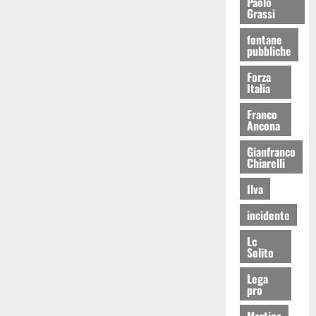
Paolo
Grassi
fontane
pubbliche
Forza
Italia
Franco
Ancona
Gianfranco
Chiarelli
Ilva
incidente
Lc
Solito
Lega
pro
Martina