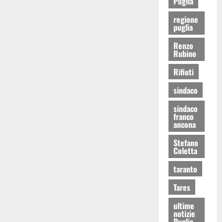
Puglia
regione
puglia
Renzo
Rubino
Rifiuti
sindaco
sindaco
franco
ancona
Stefano
Coletta
taranto
Tares
ultime
notizie
Puglia