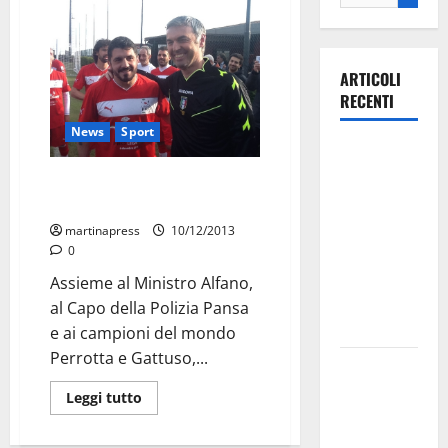
ARTICOLI
RECENTI
News
Sport
Ospedale di
Martina
Anche il Martina al convegno
Franca,
dei club di Lega Pro
Forza Italia
martinapress
10/12/2013
annuncia la
0
protesta:
Assieme al Ministro Alfano,
sit-in lunedì
al Capo della Polizia Pansa
10 agosto
e ai campioni del mondo
Perrotta e Gattuso,...
Il Comune
di Martina
Leggi tutto
Franca
pubblica il