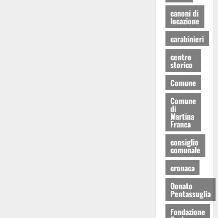
canoni di
locazione
carabinieri
centro
storico
Comune
Comune
di
Martina
Franca
consiglio
comunale
cronaca
Donato
Pentassuglia
Fondazione