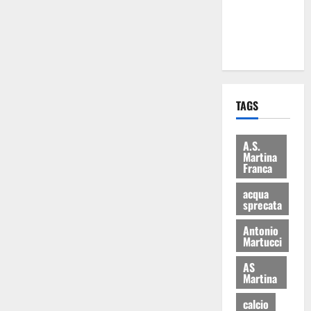
ai 15 nuovi
Fucilieri
dell’Aria
TAGS
A.S.
Martina
Franca
acqua
sprecata
Antonio
Martucci
AS
Martina
calcio