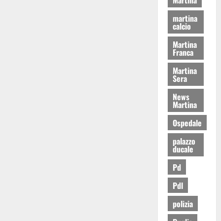
martina
calcio
Martina
Franca
Martina
Sera
News
Martina
Ospedale
palazzo
ducale
Pd
Pdl
polizia