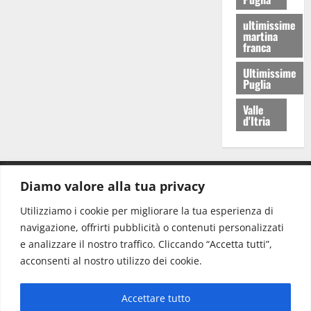
ultimissime
martina
franca
Ultimissime
Puglia
Valle
d'Itria
Diamo valore alla tua privacy
CONTATTI.
Utilizziamo i cookie per migliorare la tua esperienza di
navigazione, offrirti pubblicità o contenuti personalizzati
Redazione:
redazione@www.martinasera.it
e analizzare il nostro traffico. Cliccando “Accetta tutti”,
Direttore:
direttore@www.martinasera.it
acconsenti al nostro utilizzo dei cookie.
Info & Commerciale:
info@www.martinasera.it
Accettare tutto