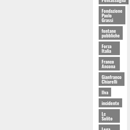
Fondazione
Paolo
Grassi
fontane
pubbliche
Forza
Italia
Franco
Ancona
Gianfranco
Chiarelli
Ilva
incidente
Lc
Solito
Lega