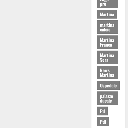
pro
Martina
martina
calcio
Martina
Franca
Martina
Sera
News
Martina
Ospedale
palazzo
ducale
Pd
Pdl