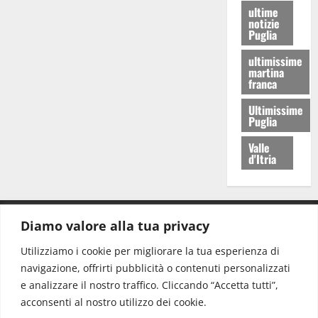
ultime
notizie
Puglia
ultimissime
martina
franca
Ultimissime
Puglia
Valle
d'Itria
Diamo valore alla tua privacy
CONTATTI.
Utilizziamo i cookie per migliorare la tua esperienza di
navigazione, offrirti pubblicità o contenuti personalizzati
Redazione:
redazione@www.martinasera.it
e analizzare il nostro traffico. Cliccando “Accetta tutti”,
Direttore:
direttore@www.martinasera.it
acconsenti al nostro utilizzo dei cookie.
Info & Commerciale:
info@www.martinasera.it