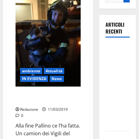
ARTICOLI
RECENTI
Martina
Franca
investe
sulle
ambiente
Attualità
famiglie: in
IN EVIDENZA
News
arrivo tre
seminari
I Vigili del Fuoco hanno salvato
Pallino
dedicati ad
adolescenti,
Redazione
11/03/2019
0
genitori ed
empatia
Alla fine Pallino ce l’ha fatta.
Un camion dei Vigili del
Aeronautica