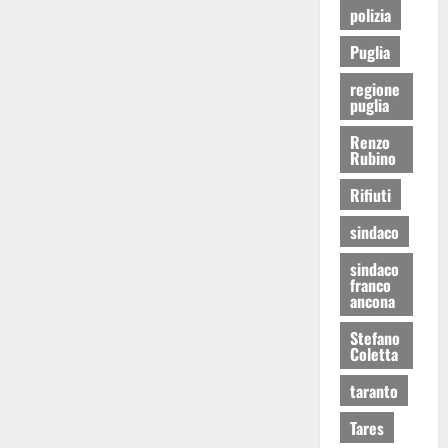
polizia
Puglia
regione
puglia
Renzo
Rubino
Rifiuti
sindaco
sindaco
franco
ancona
Stefano
Coletta
taranto
Tares