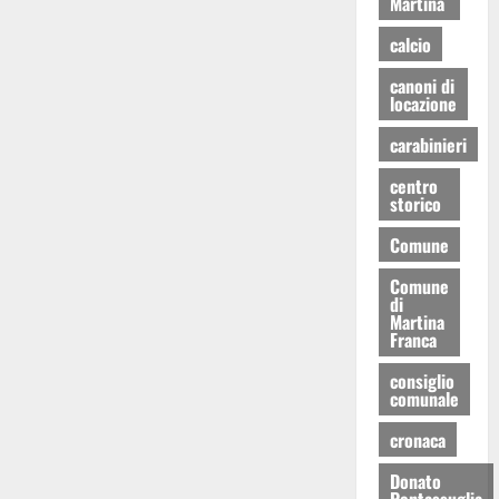
Martina
calcio
canoni di
locazione
carabinieri
centro
storico
Comune
Comune
di
Martina
Franca
consiglio
comunale
cronaca
Donato
Pentassuglia