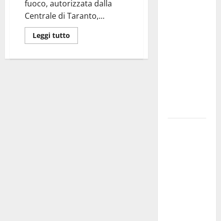
fuoco, autorizzata dalla
Militare, al
Centrale di Taranto,...
16° Stormo
di Martina
Leggi tutto
Franca
consegnati
i Baschi Blu
ai 15 nuovi
Fucilieri
dell’Aria
Martina
Franca,
Marraffa
attacca
Regione e
Comune:
“Nuovi
medici solo