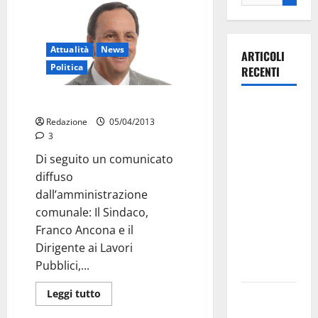
Attualità
News
ARTICOLI
Politica
RECENTI
Ancona richiama Gas natural
La gara
Redazione
05/04/2013
ciclistica
3
dei Giochi
Di seguito un comunicato
attraversa
diffuso
Martina
dall’amministrazione
Franca:
comunale: Il Sindaco,
ecco le
Franco Ancona e il
strade
Dirigente ai Lavori
interessate
Pubblici,...
e gli orari
Leggi tutto
Martina
Franca