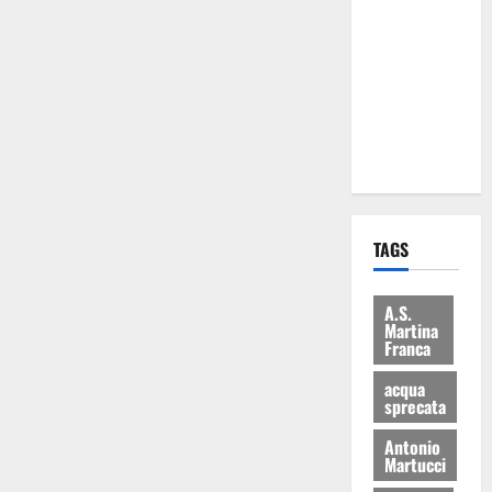
Martina
Franca: Il
sindaco non
ha fatto le
scuse alla
Lillo
TAGS
A.S.
Martina
Franca
acqua
sprecata
Antonio
Martucci