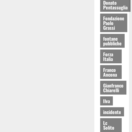
Donato
Pentassuglia
Fondazione
Paolo
Grassi
fontane
pubbliche
Forza
Italia
Franco
Ancona
Gianfranco
Chiarelli
Ilva
incidente
Lc
Solito