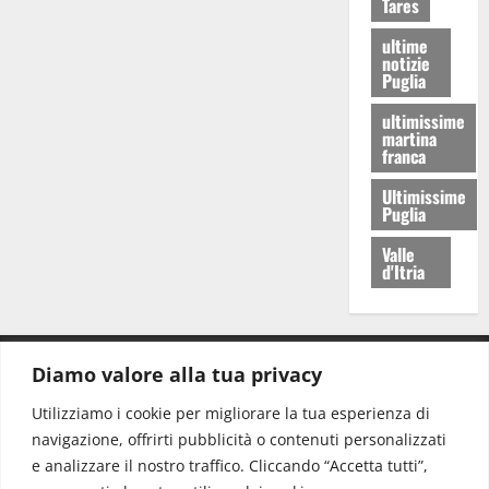
Tares
ultime
notizie
Puglia
ultimissime
martina
franca
Ultimissime
Puglia
Valle
d'Itria
Diamo valore alla tua privacy
CONTATTI.
Utilizziamo i cookie per migliorare la tua esperienza di
navigazione, offrirti pubblicità o contenuti personalizzati
Redazione:
redazione@www.martinasera.it
e analizzare il nostro traffico. Cliccando “Accetta tutti”,
Direttore:
direttore@www.martinasera.it