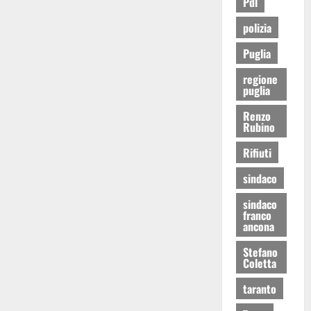
Pdl
polizia
Puglia
regione
puglia
Renzo
Rubino
Rifiuti
sindaco
sindaco
franco
ancona
Stefano
Coletta
taranto