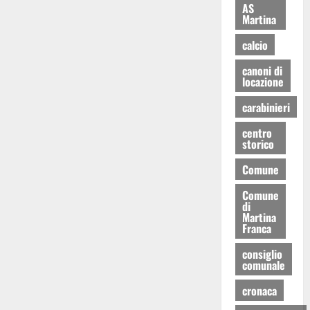
AS
Martina
calcio
canoni di
locazione
carabinieri
centro
storico
Comune
Comune
di
Martina
Franca
consiglio
comunale
cronaca