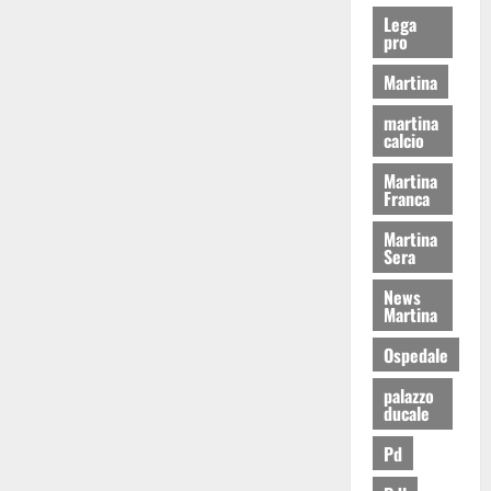
Lega
pro
Martina
martina
calcio
Martina
Franca
Martina
Sera
News
Martina
Ospedale
palazzo
ducale
Pd