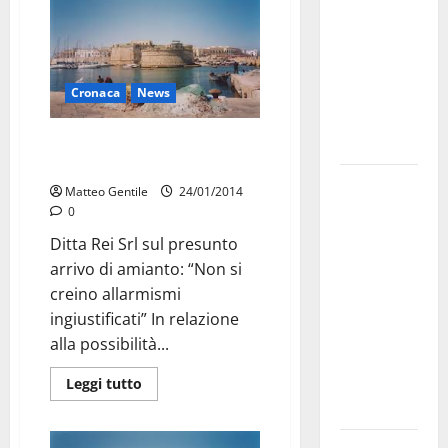
bando
alloggi ERP
2026:
domande
Cronaca
News
dal 26
La ditta: “solo 5mila tnl di
agosto
amianto”
La gara
Matteo Gentile
24/01/2014
ciclistica
0
dei Giochi
Ditta Rei Srl sul presunto
attraversa
arrivo di amianto: “Non si
Martina
creino allarmismi
Franca:
ingiustificati” In relazione
ecco le
alla possibilità...
strade
interessate
Leggi tutto
e gli orari