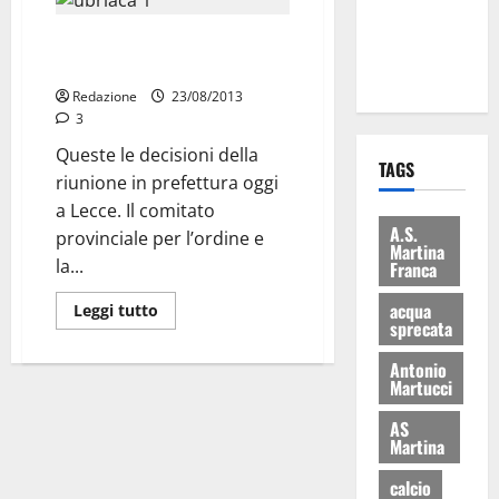
ai 15 nuovi
Gallipoli, stop all’alcool.
Fucilieri
Facciamolo anche noi
dell’Aria
Redazione
23/08/2013
3
Queste le decisioni della
TAGS
riunione in prefettura oggi
a Lecce. Il comitato
A.S.
provinciale per l’ordine e
Martina
la...
Franca
acqua
Leggi tutto
sprecata
Antonio
Martucci
AS
Martina
calcio