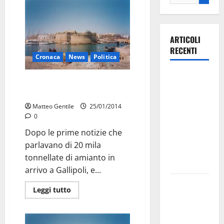
ARTICOLI
RECENTI
Cronaca
News
Politica
Ospedale di
Amianto, la Provincia dovrà
Martina
vigilare
Franca,
Matteo Gentile
25/01/2014
Forza Italia
0
annuncia la
Dopo le prime notizie che
protesta:
parlavano di 20 mila
sit-in lunedì
tonnellate di amianto in
10 agosto
arrivo a Gallipoli, e...
Il Comune
Leggi tutto
di Martina
Franca
pubblica il