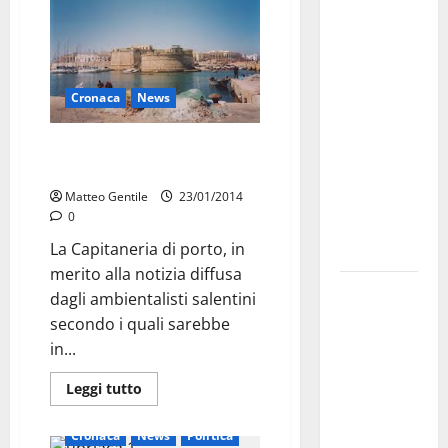
Martina
Franca
investe
sulle
Cronaca
News
famiglie: in
arrivo tre
Amianto, Gallipoli solo
seminari
un’ipotesi
dedicati ad
Matteo Gentile
23/01/2014
adolescenti,
0
genitori ed
La Capitaneria di porto, in
empatia
merito alla notizia diffusa
Aeronautica
dagli ambientalisti salentini
Militare, al
secondo i quali sarebbe
16° Stormo
in...
di Martina
Leggi tutto
Franca
consegnati
Cronaca
News
Politica
i Baschi Blu