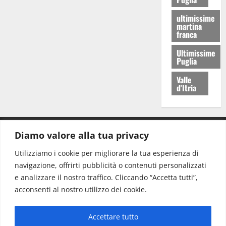
ultimissime
martina
franca
Ultimissime
Puglia
Valle
d'Itria
Diamo valore alla tua privacy
CONTATTI.
Utilizziamo i cookie per migliorare la tua esperienza di
navigazione, offrirti pubblicità o contenuti personalizzati
Redazione:
redazione@www.martinasera.it
e analizzare il nostro traffico. Cliccando “Accetta tutti”,
Direttore:
direttore@www.martinasera.it
acconsenti al nostro utilizzo dei cookie.
Info & Commerciale:
info@www.martinasera.it
Accettare tutto