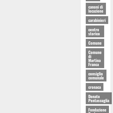
canoni di
locazione
carabinieri
centro
storico
Comune
Comune
di
Martina
Franca
consiglio
comunale
cronaca
Donato
Pentassuglia
Fondazione