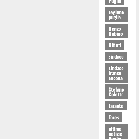
Puglia
regione
puglia
Renzo
Rubino
Rifiuti
sindaco
sindaco
franco
ancona
Stefano
Coletta
taranto
Tares
ultime
notizie
Puglia