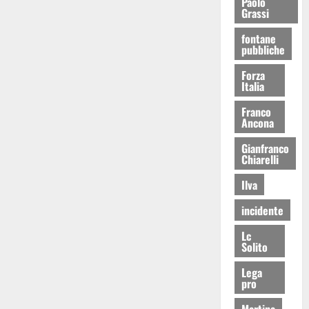
Paolo
Grassi
fontane
pubbliche
Forza
Italia
Franco
Ancona
Gianfranco
Chiarelli
Ilva
incidente
Lc
Solito
Lega
pro
Martina