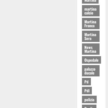
martina
calcio
Martina
Franca
Martina
Sera
News
Martina
Ospedale
palazzo
ducale
Pd
Pdl
polizia