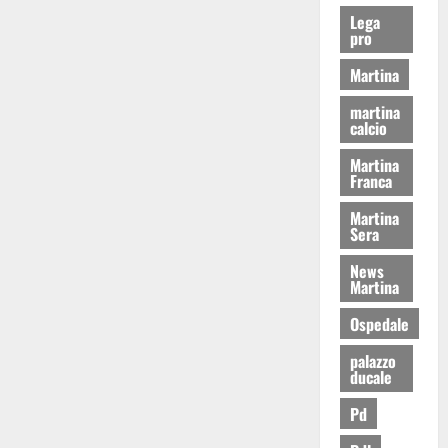
Lega
pro
Martina
martina
calcio
Martina
Franca
Martina
Sera
News
Martina
Ospedale
palazzo
ducale
Pd