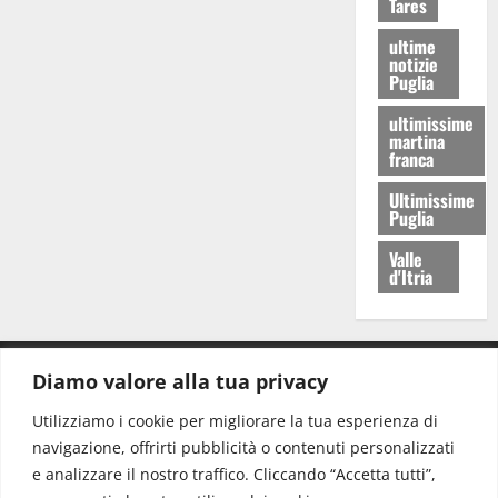
Tares
ultime
notizie
Puglia
ultimissime
martina
franca
Ultimissime
Puglia
Valle
d'Itria
Diamo valore alla tua privacy
CONTATTI.
Utilizziamo i cookie per migliorare la tua esperienza di
navigazione, offrirti pubblicità o contenuti personalizzati
Redazione:
redazione@www.martinasera.it
e analizzare il nostro traffico. Cliccando “Accetta tutti”,
Direttore:
direttore@www.martinasera.it