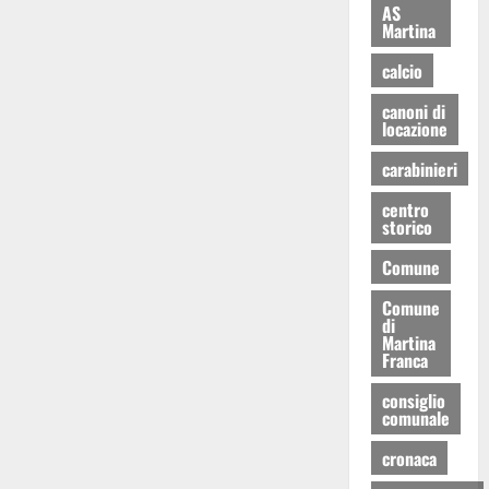
AS
Martina
calcio
canoni di
locazione
carabinieri
centro
storico
Comune
Comune
di
Martina
Franca
consiglio
comunale
cronaca