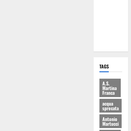
Martina
Franca: Il
sindaco non
ha fatto le
scuse alla
Lillo
TAGS
A.S.
Martina
Franca
acqua
sprecata
Antonio
Martucci