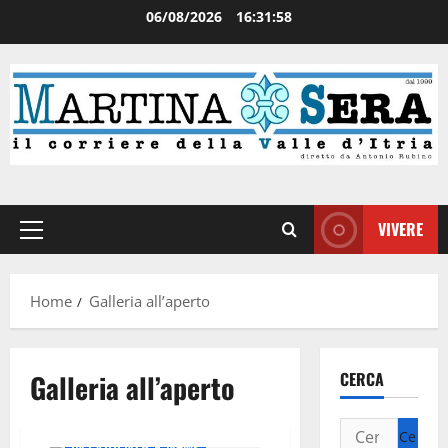
06/08/2026
16:31:58
VIVERE
Home
Galleria all’aperto
Galleria all’aperto
CERCA
Attualità
Curiosità
IN EVIDENZA
News