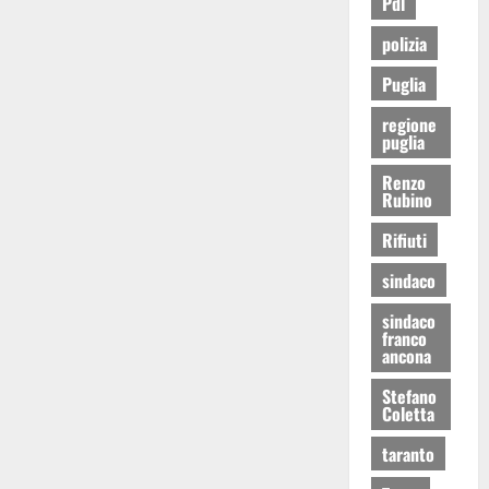
Pdl
polizia
Puglia
regione
puglia
Renzo
Rubino
Rifiuti
sindaco
sindaco
franco
ancona
Stefano
Coletta
taranto