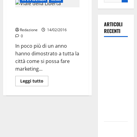
Viale della libertà, cambio al
vertice
ARTICOLI
Redazione
14/02/2016
RECENTI
0
In poco più di un anno
La gara
hanno dimostrato a tutta la
ciclistica
città come si possa fare
dei Giochi
marketing...
attraversa
Martina
Leggi tutto
Franca:
ecco le
strade
interessate
e gli orari
Martina
Franca