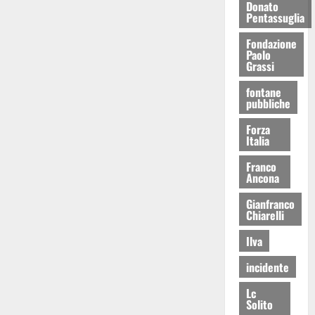
Donato
Pentassuglia
Fondazione
Paolo
Grassi
fontane
pubbliche
Forza
Italia
Franco
Ancona
Gianfranco
Chiarelli
Ilva
incidente
Lc
Solito