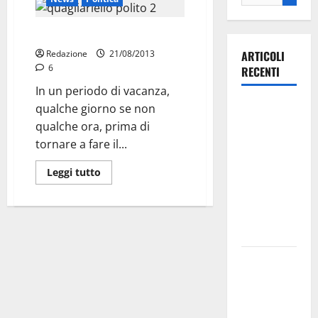
Il ministro turista
Redazione
21/08/2013
ARTICOLI
6
RECENTI
In un periodo di vacanza,
Ospedale di
qualche giorno se non
Martina
qualche ora, prima di
Franca,
tornare a fare il...
Forza Italia
Leggi tutto
annuncia la
protesta:
sit-in lunedì
10 agosto
Il Comune
di Martina
Franca
pubblica il