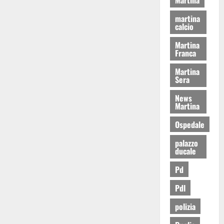
martina
calcio
Martina
Franca
Martina
Sera
News
Martina
Ospedale
palazzo
ducale
Pd
Pdl
polizia