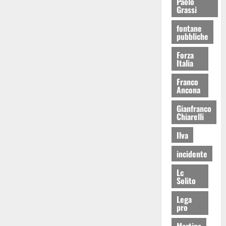
Paolo
Grassi
fontane
pubbliche
Forza
Italia
Franco
Ancona
Gianfranco
Chiarelli
Ilva
incidente
Lc
Solito
Lega
pro
Martina