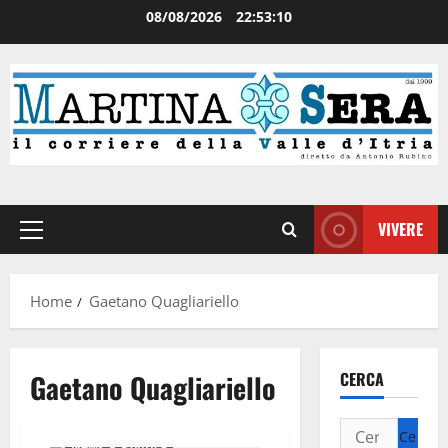
08/08/2026
22:53:10
VIVERE
Home
Gaetano Quagliariello
Gaetano Quagliariello
CERCA
Attualità
Cronaca
News
Politica