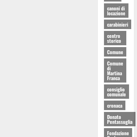
canoni di
locazione
carabinieri
centro
storico
Comune
Comune
di
Martina
Franca
consiglio
comunale
cronaca
Donato
Pentassuglia
Fondazione