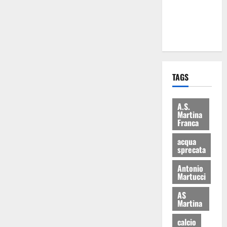
ai 15 nuovi
Fucilieri
dell’Aria
TAGS
A.S.
Martina
Franca
acqua
sprecata
Antonio
Martucci
AS
Martina
calcio