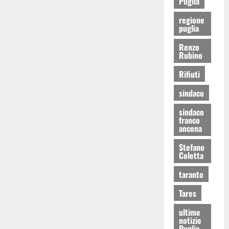
Puglia
regione
puglia
Renzo
Rubino
Rifiuti
sindaco
sindaco
franco
ancona
Stefano
Coletta
taranto
Tares
ultime
notizie
Puglia