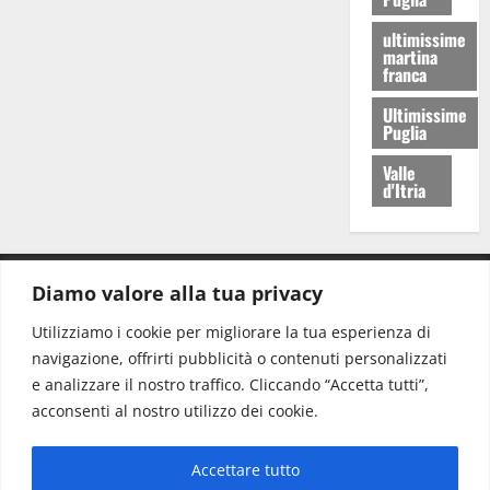
ultimissime
martina
franca
Ultimissime
Puglia
Valle
d'Itria
Diamo valore alla tua privacy
CONTATTI.
Utilizziamo i cookie per migliorare la tua esperienza di
navigazione, offrirti pubblicità o contenuti personalizzati
Redazione:
redazione@www.martinasera.it
e analizzare il nostro traffico. Cliccando “Accetta tutti”,
Direttore:
direttore@www.martinasera.it
acconsenti al nostro utilizzo dei cookie.
Info & Commerciale:
info@www.martinasera.it
Accettare tutto